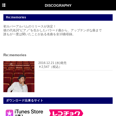
TOP
DISCOGRAPHY
PROFILE
Re:memories
NEWS
初カバーアルバムのリリースが決定！
彼の代名詞“ピアノ”を生かしたバラード曲から、アップテンポな曲まで
誰もが一度は聞いたことがある名曲を全10曲収録。
MEDIA
LIVE
Re:memories
DISCOGRAPHY
2016.12.21 (水)発売
MOVIE
￥2,547（税込）
GOODS
Twitter
Instagram
ダウンロード出来るサイト
Facebook
YouTube