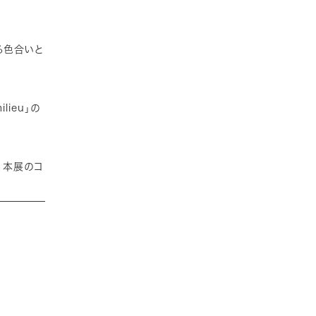
る色合いと
ieu」の
し、本展のコ