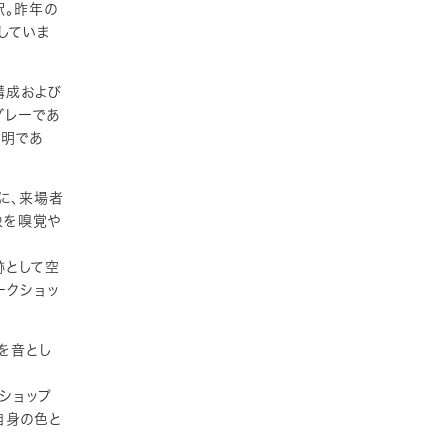
解釈。昨年の
していま
場構成および
グレーであ
透明であ
もに、来場者
象を嗅覚や
跡として空
ークショッ
を音とし
ショップ
自身の色と