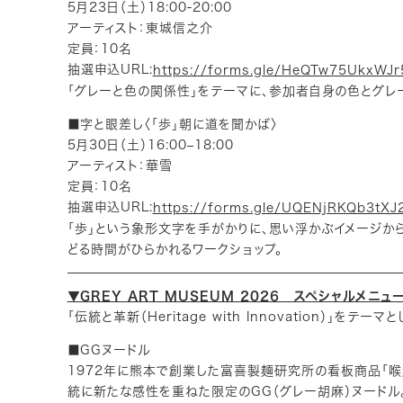
5月23日（土）18:00-20:00
アーティスト：東城信之介
定員：10名
抽選申込URL:
https://forms.gle/HeQTw75UkxWJ
「グレーと色の関係性」をテーマに、参加者自身の色とグレ
■字と眼差し〈「歩」朝に道を聞かば〉
5月30日（土）16:00–18:00
アーティスト：華雪
定員：10名
抽選申込URL:
https://forms.gle/UQENjRKQb3tXJ
「歩」という象形文字を手がかりに、思い浮かぶイメージか
どる時間がひらかれるワークショップ。
▼GREY ART MUSEUM 2026 スペシャルメニュ
「伝統と革新（Heritage with Innovation）」をテ
■GGヌードル
1972年に熊本で創業した富喜製麺研究所の看板商品「喉
統に新たな感性を重ねた限定のGG（グレー胡麻）ヌードル