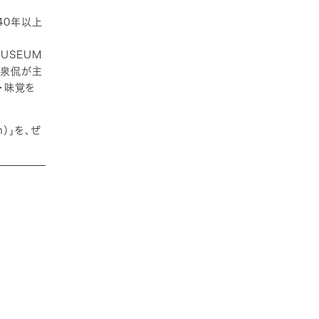
140年以上
USEUM
和泉侃が主
覚・味覚を
n）」を、ぜ