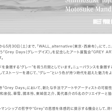
）から5月30日（土）まで、「WALL_alternative（東京・西麻布）」にて、
rey Days（グレーデイズ）」を記念したアート展覧会「GREY AR
す。
ランドを象徴する“グレー”を祝う月間としています。ニューバランスを象徴す
してストーリーを通じて、“グレー”という色が持つ時代を超えた魅力を
すべき「Grey Days」において、新たな手法でアートやアーティストの可能
もに、和泉侃、華雪、國本怜、東城信之介、萬代基介の5名のクリエイターと
マンシップの哲学や“Grey”の思想を体感的に提示する機会として、昨