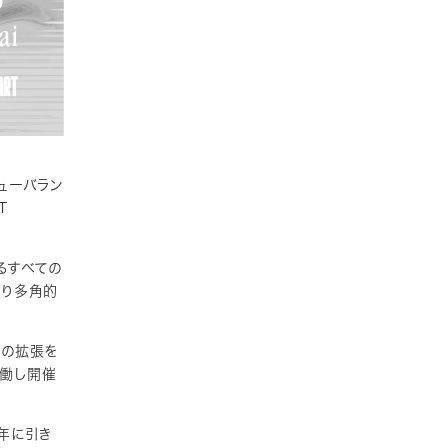
ニューバラン
T
るすべての
より多角的
性の拡張を
協働し開催
年に引き