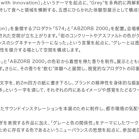
with Innovation）」というテーマを起点に、“Grey”を多角的に再
、そして食へと領域を横断する、五感にひらかれた体験型展示として構成
ation）」を象徴するプロダクト「574」と「ABZORB 2000」を配置。会
れた空間が立ち上がります。「街のコンクリートやアスファルトの色が
ンスのシグネチャーカラーになった」という言葉を起点に、“グレーとは
係性を媒介する場として空間を構成します。
」と「ABZORB 2000」の色彩から着想を得た香りを制作。展示とと
す。さらに、その香りを“飲む”体験へと展開し、視覚的なプロダクトの印
文字を、約2m四方の紙に書き下ろし、ブランドの精神性を身体的な痕
歩」という一字を通して、それぞれの内にあるイメージや感覚をたどるワ
したサウンドインスタレーションを本展のために制作し、都市環境の気配
ぎを表現する作品に加え、「グレーと色の関係性」をテーマにしたワーク
ために存在する色であるというニューバランスの思想を起点に、参加者