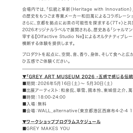
会場内では、「伝統と革新（Heritage with Innov
の歴史をもつごま専業メーカー和田萬によるコラボレーシ
さらに、京都を拠点にお茶の可能性を探求する〈7T+〉と共
2026オリジナルラベルで展開される、歴史ある「シャルマンワ
宰する【Olfactive Studio Ne】によるオルタナテ
横断する体験を提供します。
プロダクトを起点に、空間、音、香り、身体、そして食へと広がる本展。
ひ五感でご体験ください。
▼「GREY ART MUSEUM 2026 -五感で感じる伝
■期間：2026年5月16日（土）〜 5月30日（土）
■出展アーティスト：和泉侃、華雪、國本怜、東城信之介、
■時間：18:00-24:00
■入場：無料
■会場：WALL_alternative（東京都港区西麻布4-2-4 1
▼ワークショッププログラムスケジュール
■GREY MAKES YOU