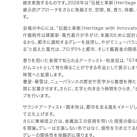
続き実施するものです。2026年は「伝統と革新（Heritage 
展示的アプローチをさらに発展させ、空間、音、香り、体験
す。
会場の中心には、「伝統と革新（Heritage with Innov
什器制作は建築家・萬代基介が手がけ、本展のために設計さ
るから、都市に調和するグレーを採用し、やがてニューバラ
る”と捉えた萬代は、プロダクトと都市、そして鑑賞者の関
香りを用いた表現で知られるアーティスト・和泉侃は、「574
がムエットとして持ち帰ることができる作品として提示しま
味覚へと拡張します。
書家・華雪は、ニューバランスの歴史や哲学から着想を得た
間に定着させます。さらに、文字と向き合う時間をひらき、「
プを行います。
サウンドアーティスト・國本怜は、都市を走る風をイメージ
て立ち上げます。
さらに東城信之介は、金属加工の技術を用いた視覚の揺ら
を開催。グレーは主張しない色ではなく、個性を引き立てる
グレーの関係性を体験的に探ります。