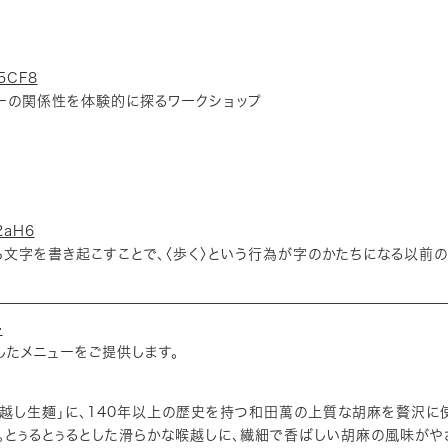
r5CF8
ーの関係性を体験的に探るワークショップ
2aH6
ら文字を書き起こすことで、〈歩く〉という行為が字のかたちになる以前
ー
ーマとしたメニューをご提供します。
越し生麺」に、140年以上の歴史を持つ和田萬の上質な胡麻を贅沢に
。とぅるとぅるとした滑らかな喉越しに、繊細で香ばしい胡麻の風味がや