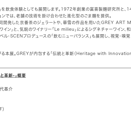
ation）」を飲食体験としても展開します。1972年創業の富喜製麺研究所と、
ョンでは、老舗の技術を掛け合わせた進化型のごま麺を提供。
同開発した京番茶のジェラートや、華雪の作品を用いたGREY ART M
イン」と、気鋭のワイナリー「Le milieu」によるシグネチャーワイン、
ィブレーベル・SCENプロデュースの「飲むニューバランス」も展開し、視覚・嗅
GREYが内包する「伝統と革新（Heritage with Innovatio
統と革新-」概要
萬代基介
F）