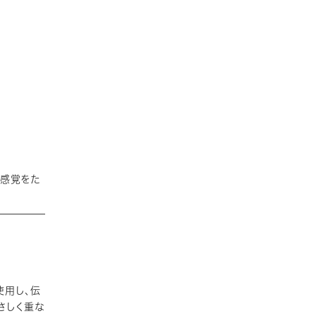
の感覚をた
使用し、伝
さしく重な