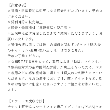
【注意事項】
※開場・開演時間は変更になる可能性がございます。予めご
了承ください。
※営利目的の転売禁止
※録音・録画機材（携帯電話）使用禁止
※公演中は必ず着席したままでご鑑賞いただきますよう、お
願いいたします。
※開催公演に関しては理由の如何を問わず､チケット購入後
のキャンセル･変更･払い戻しは一切できません。
予めご了承ください。
※令和5年5⽉8⽇をもって、政府による「新型コロナウイル
ス感染症対策の基本的対処⽅針」が廃⽌となったため、マス
ク着⽤などの感染症対策に関しては個⼈のご判断とさせてい
ただきます。なお公演中においては、咳エチケットなど、周
りのお客様にご配慮くださいますようご協⼒をお願いいたし
ます。
【チケットお受取方法】
チケット販売はスマートフォン専用アプリ「AnyPASS(セル