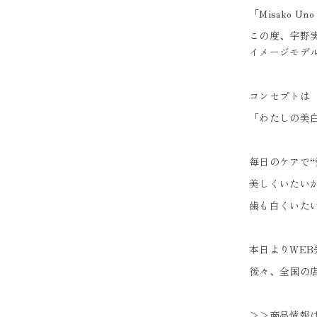
「Misako Un
この度、宇野実
イメージモデ
コンセプトは
「わたしの美
毎日のケアで“
美しくいたい
歯も白くいた
本日よりWE
後々、全国の
＞＞商品情報