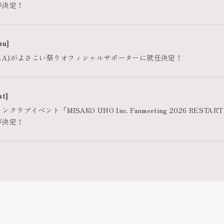
が決定！
hu]
AA)がよさこい祭りオフィシャルサポーターに就任決定！
at]
ラブイベント「MISAKO UNO Inc. Fanmeeting 2026 REST
が決定！