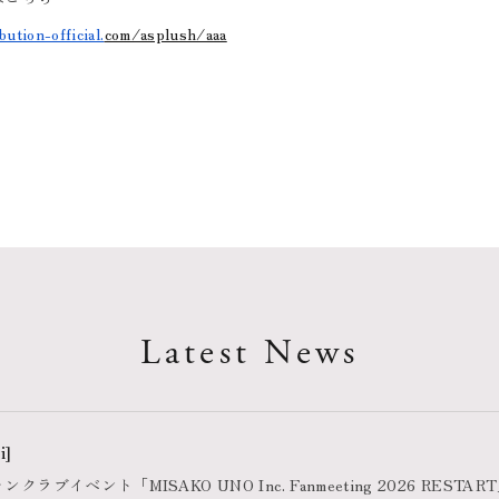
ution-official.
com/asplush/aaa
Latest News
i]
ラブイベント「MISAKO UNO Inc. Fanmeeting 2026 REST