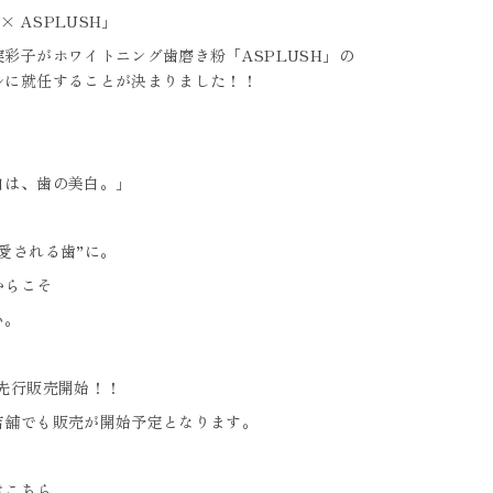
o × ASPLUSH」
彩子がホワイトニング歯磨き粉「ASPLUSH」
の
ルに就任することが決まりました！！
白は、歯の美白。」
愛される歯”に。
からこそ
い。
B先行販売開始！！
店舗でも販売が開始予定となります。
はこちら