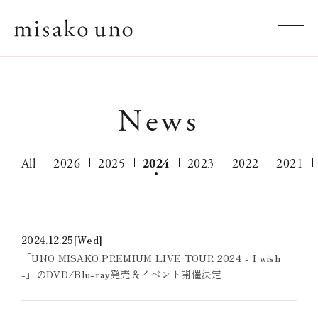
News
All
2026
2025
2024
2023
2022
2021
2024.12.25
[Wed]
「UNO MISAKO PREMIUM LIVE TOUR 2024 - I wish
-」のDVD/Blu-ray発売＆イベント開催決定