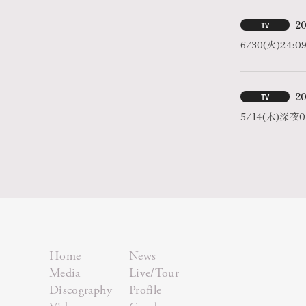
20
TV
6/30(火)
20
TV
5/14(木)
Home
News
Media
Live/Tour
Discography
Profile