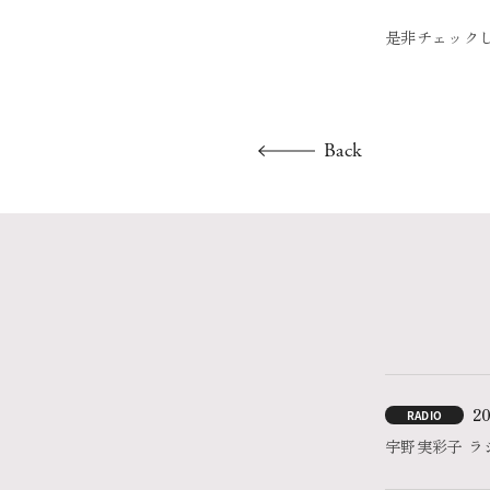
是非チェック
Back
20
RADIO
宇野実彩子 