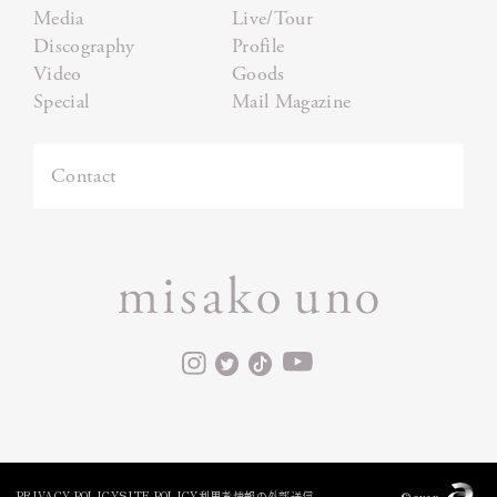
Media
Live/Tour
Discography
Profile
Video
Goods
Special
Mail Magazine
Contact
©avex
PRIVACY POLICY
SITE POLICY
利用者情報の外部送信