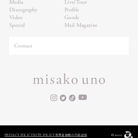
Media
Live/Tour
Discography
Profile
Video
Goods
Special
Mail Magazine
Contact
©avex
PRIVACY POLICY
SITE POLICY
利用者情報の外部送信