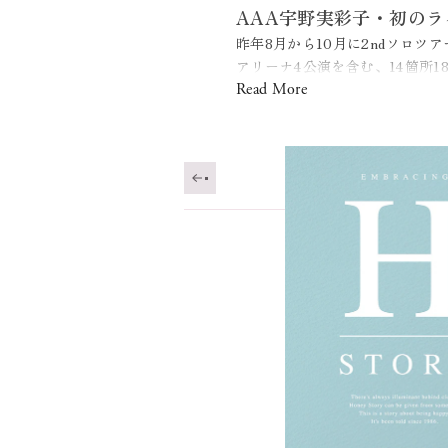
AAA宇野実彩子・初のラ
昨年8月から10月に2ndソロツアー「UN
アリーナ4公演を含む、14箇所1
幕張メッセファイナル公演のラ
Read More
新曲「サヨナラを選んだ私」も披露
今年のツアー
『UNO MISAKO Live 
Blu-ray＋スマ
豪華BOX仕様のパッケージには、ツ
プラムービー
次のツアーに向けての話もなども含む
全形態スマプラ付き。
宇野実彩子 (AAA) / 「BLACK CHER