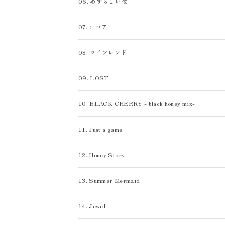
06. めずらしい夜
06. めずらしい夜
09. LOST
09. LOST
07. ココア
07. ココア
10. BLACK CHERRY - black honey mix-
10. BLACK CHERRY - black honey mix-
08. マイフレンド
08. マイフレンド
11. Just a game.
11. Just a game.
09. LOST
09. LOST
12. Honey Story
12. Honey Story
10. BLACK CHERRY - black honey mix-
10. BLACK CHERRY - black honey mix-
13. Summer Mermaid
13. Summer Mermaid
11. Just a game.
11. Just a game.
14. Jewel
14. Jewel
12. Honey Story
12. Honey Story
15. どうして恋してこんな
15. どうして恋してこんな
13. Summer Mermaid
13. Summer Mermaid
16. Lullaby
16. Lullaby
14. Jewel
14. Jewel