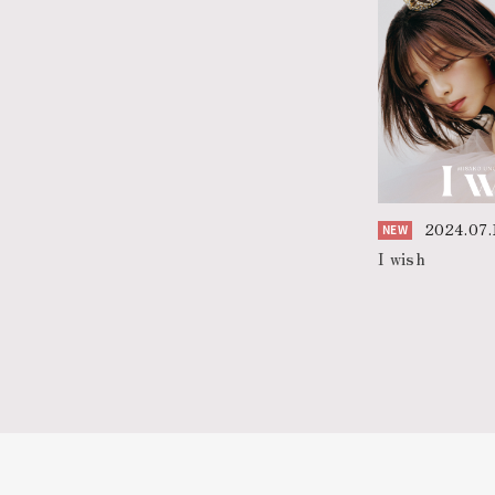
2024.07.
NEW
I wish