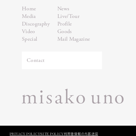
Home
News
Media
Live/Tour
Discography
Profile
Video
Goods
Special
Mail Magazine
Contact
PRIVACY POLICY
SITE POLICY
利用者情報の外部送信