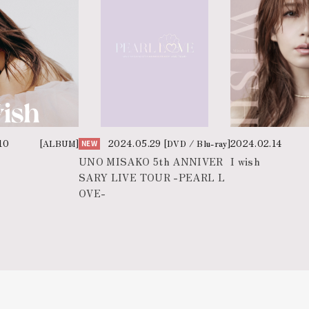
10
2024.05.29
2024.02.14
[ALBUM]
[DVD / Blu-ray]
NEW
UNO MISAKO 5th ANNIVER
I wish
SARY LIVE TOUR -PEARL L
OVE-