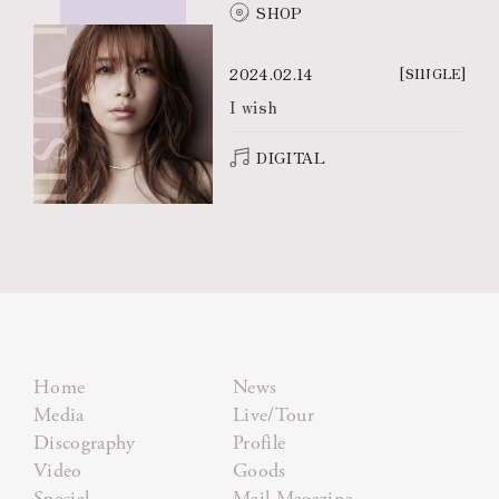
SHOP
2024.02.14
[SINGLE]
I wish
DIGITAL
Home
News
Media
Live/Tour
Discography
Profile
Video
Goods
Special
Mail Magazine