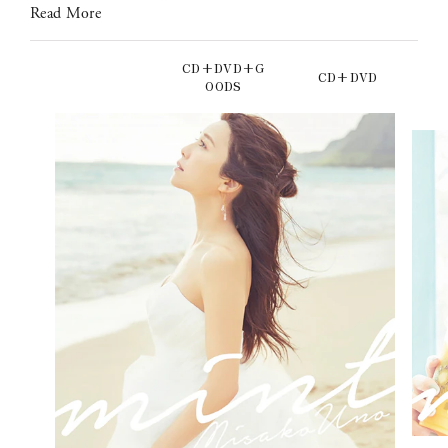
Read More
ジャンプしてはしゃいで過ごせば、
日常がキラキラと輝き出す☆
前向きになれるメッセージをトロピカルなアッパーチューン
CD+DVD+G
CD+DVD
OODS
に乗せました♪
宇野実彩子 (AAA) / 「mint」Music Video