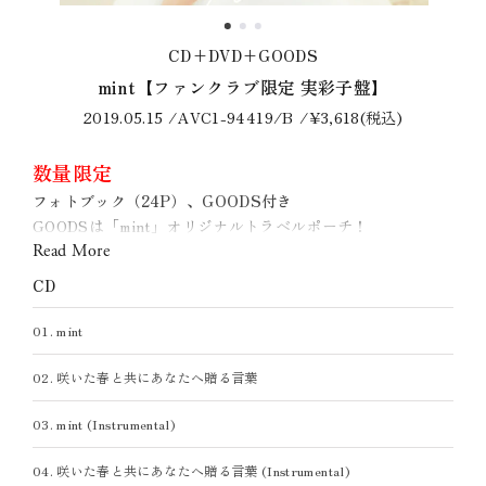
CD+DVD+GOODS
CD+DVD
CD
mint【ファンクラブ限定 実彩子盤】
mint
mint
2019.05.15
2019.05.15
2019.05.15
AVCD-94417/B
AVC1-94419/B
AVCD-94418
¥1,190(税込)
¥3,618(税込)
¥1,950(税込)
数量限定
SHOP
SHOP
DIGITAL
DIGITAL
フォトブック（24P）、GOODS付き
GOODSは「mint」オリジナルトラベルポーチ！
※スマプラ対応
※スマプラ対応
ミニ缶ミラー、歯ブラシ、PVCポーチになります。
Read More
初回仕様：スリーブ仕様
初回仕様：スリーブ仕様
CD
CD
CD
01. mint
01. mint
01. mint
02. 咲いた春と共にあなたへ贈る言葉
02. 咲いた春と共にあなたへ贈る言葉
02. 咲いた春と共にあなたへ贈る言葉
03. mint (Instrumental)
03. mint (Instrumental)
03. mint (Instrumental)
04. 咲いた春と共にあなたへ贈る言葉 (Instrumental)