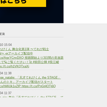
TER
10 15:04
れびくん 舞台化第1弾 〜てれび戦士
RN〜 📣アーカイブ配信中
://t.co/AgxYCnyDXQ 視聴開始より3日間の見放題
30まで🪐ご覧ください！🚀 #前田公輝 #長江崚
s://t.co/h1VKQTxaXi
04 11:38
age_natalie: 「天才てれびくん the STAGE」
さんのトキ」アーカイブ配信がスタート
t.co/hMiUk1xZlP https://t.co/PnGt4OTj6Q
04 11:37
pp_pia: 舞台『天才てれびくん the STAGE ～て
REBORN～』『時子さんのトキ』のアーカイ
スタート #ぴあアプリ #ぴあステージ