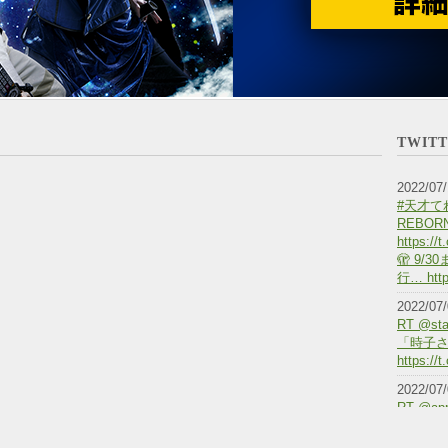
TWIT
2022/07/
#天才て
REBO
https
🫣 9/
行… http
2022/07/
RT @st
「時子
https://
2022/07/
RT @a
れび戦士
ブ配信が