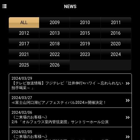
HOME
NEWS
NEWS
ALL
2009
2010
2011
CONCERT
2012
2013
2015
2016
DISCOGRAPHY
2017
2018
2019
2020
2021
2022
2023
2024
PROFILE
2025
2026
PHOTO GALLERY
CONTACT
2024/03/29
【テレビ放送情報】フジテレビ「辻井伸行×ハワイ ～忘れられない
拍手喝采～ 」
English site
2024/03/27
avex classics official site
≪富士山河口湖ピアノフェスティバル2024≫開催決定！
2024/02/06
avex classics facebook
《ご来場のお客様へ》
2/6 「オルフェウス室内管弦楽団」サントリーホール公演
avex classics twitter
2024/02/05
《ご来場のお客様へ》
avex classics YouTube