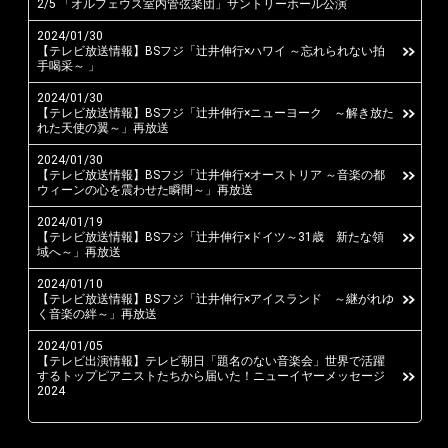
2/5 「オルフェウス室内管弦楽団」サントリーホール公演
Instagram
2024/01/30
【テレビ放送情報】BSフジ「辻井伸行×ハワイ ～忘れられない拍
手喝采～ 」
2024/01/30
【テレビ放送情報】BSフジ「辻井伸行×ニューヨーク ～解き放た
れた天使の翼～」再放送
2024/01/30
【テレビ放送情報】BSフジ「辻井伸行×オーストリア ～音楽の都
ウィーンの心を震わせた瞬間～」再放送
2024/01/19
【テレビ放送情報】BSフジ「辻井伸行×ドイツ～31歳 新たな領
域へ～」再放送
2024/01/10
【テレビ放送情報】BSフジ「辻井伸行×アイスランド ～継がれゆ
く音楽の絆～」再放送
2024/01/05
【テレビ出演情報】テレビ朝日「題名のない音楽会」世界で活躍
するトップピアニストたちから届いた！ニューイヤーメッセージ
2024