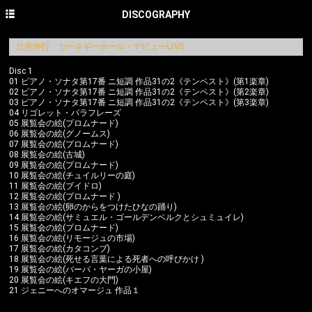
HOME
DISCOGRAPHY
NEWS
辻井伸行 カーネギーホール・デビューLIVE
CONCERT
Disc 1
01 ピアノ・ソナタ第17番 ニ短調 作品31の2《テンペスト》(第1楽章)
02 ピアノ・ソナタ第17番 ニ短調 作品31の2《テンペスト》(第2楽章)
DISCOGRAPHY
03 ピアノ・ソナタ第17番 ニ短調 作品31の2《テンペスト》(第3楽章)
04 リゴレット・パラフレーズ
PROFILE
05 展覧会の絵(プロムナード)
06 展覧会の絵(グノームス)
07 展覧会の絵(プロムナード)
PHOTO GALLERY
08 展覧会の絵(古城)
09 展覧会の絵(プロムナード)
CONTACT
10 展覧会の絵(チュイルリーの庭)
11 展覧会の絵(ブイドロ)
12 展覧会の絵(プロムナード )
English site
13 展覧会の絵(卵のからをつけたひなの踊り)
14 展覧会の絵(サミュエル・ゴールデンベルクとシュミュイレ)
15 展覧会の絵(プロムナード)
avex classics official site
16 展覧会の絵(リモージュの市場)
17 展覧会の絵(カタコンブ)
avex classics facebook
18 展覧会の絵(死せる言葉による死者への呼びかけ )
19 展覧会の絵(バーバ・ヤーガの小屋)
20 展覧会の絵(キエフの大門)
avex classics twitter
21 ジェニーへのオマージュ 作品１
avex classics YouTube