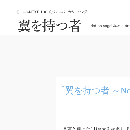
「翼を持つ者 ～Not a
直前と迫ったCD発売を記念し