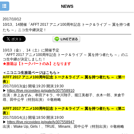
HOME
NEWS
NEWS
2017/10/12
10/13、14開催「AFFT 2017 アニメ100周年記念 トーク＆ライブ ～ 翼を持つ者
COMMENT
たち ～」ニコ生中継決定！
DISCOGRAPHY
10/13（金）、14（土）に開催予定
MOVIE
「AFFT 2017 アニメ100周年記念 トーク＆ライブ ～ 翼を持つ者たち ～」のニ
コ生中継が決定しました！
TWITTER
★放送は【トークパートのみ】となります
＜ニコニコ生放送ページはこちら＞
AFFT 2017 アニメ100周年記念 トーク＆ライブ ～ 翼を持つ者たち ～（第一
夜）
2017/10/13(金) 開場:19:20 開演:19:30
▶
https://live.nicovideo.jp/gate/lv307558910
出演：井上あずみ、串田アキラ、中川翔子、堀江美都子、水木一郎、米倉千
尋、田中公平（特別出演） ※敬称略
AFFT 2017 アニメ100周年記念 トーク＆ライブ ～ 翼を持つ者たち ～（第ニ
夜）
2017/10/14(土) 開場:18:50 開演:19:00
▶
https://live.nicovideo.jp/gate/lv307558947
出演：Wake Up, Girls！、TRUE、Minami、田中公平（特別出演）※敬称略