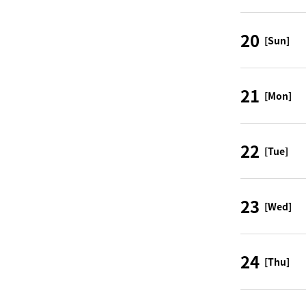
20
[Sun]
21
[Mon]
22
[Tue]
23
[Wed]
24
[Thu]