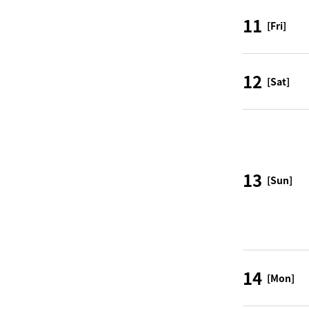
11
[Fri]
12
[Sat]
13
[Sun]
14
[Mon]