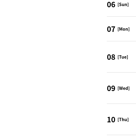
06
[Sun]
07
[Mon]
08
[Tue]
09
[Wed]
10
[Thu]