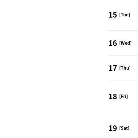
15
[Tue]
16
[Wed]
17
[Thu]
18
[Fri]
19
[Sat]