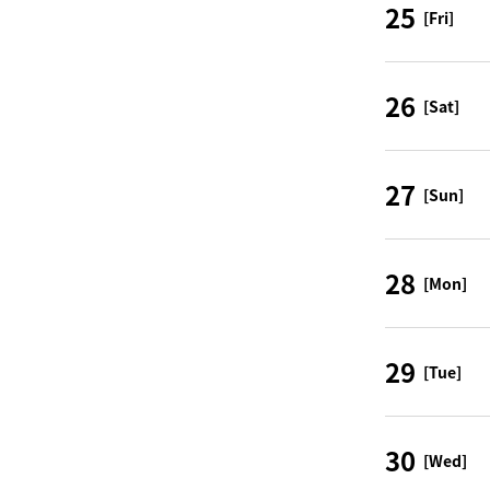
25
[Fri]
26
[Sat]
27
[Sun]
28
[Mon]
29
[Tue]
30
[Wed]