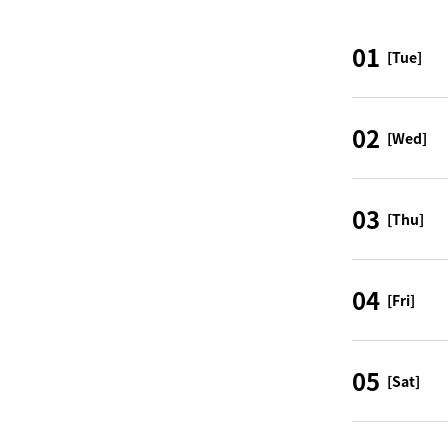
01
[Tue]
02
[Wed]
03
[Thu]
04
[Fri]
05
[Sat]