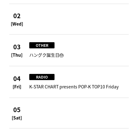
02
[Wed]
03
OTHER
[Thu]
ハングク誕生日🎂
04
RADIO
[Fri]
K-STAR CHART presents POP-K TOP10 Friday
05
[Sat]