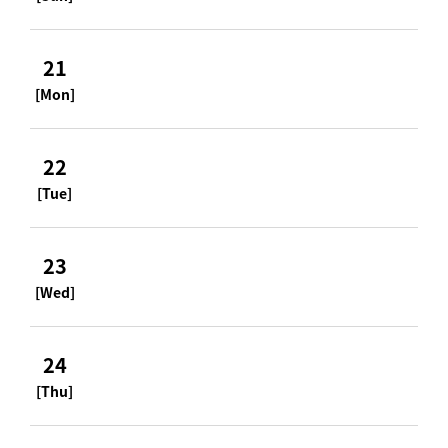
21
[Mon]
22
[Tue]
23
[Wed]
24
[Thu]