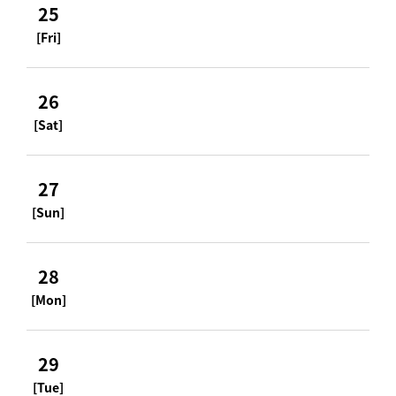
25
[Fri]
26
[Sat]
27
[Sun]
28
[Mon]
29
[Tue]