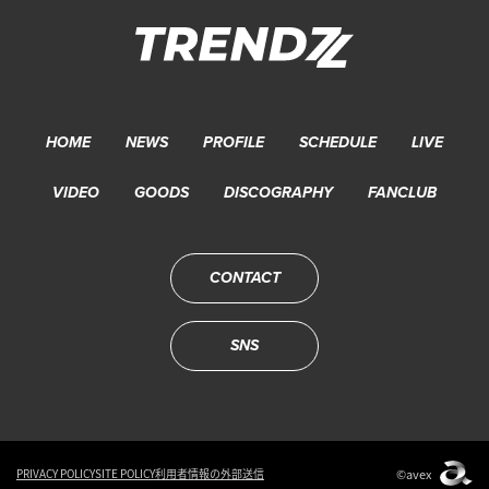
HOME
NEWS
PROFILE
SCHEDULE
LIVE
VIDEO
GOODS
DISCOGRAPHY
FANCLUB
CONTACT
SNS
©avex
PRIVACY POLICY
SITE POLICY
利用者情報の外部送信