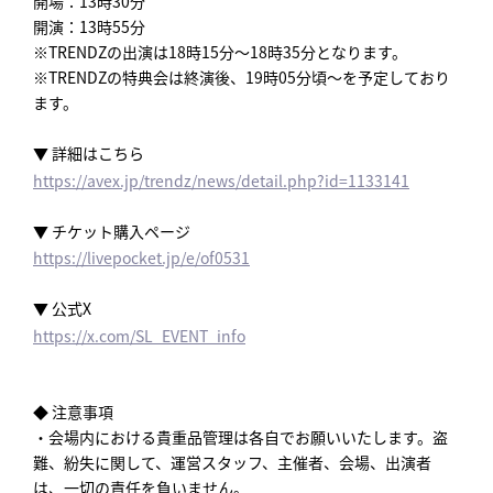
開場：13時30分
開演：13時55分
※TRENDZの出演は18時15分～18時35分となります。
※TRENDZの特典会は終演後、19時05分頃～を予定しており
ます。
▼ 詳細はこちら
https://avex.jp/trendz/news/detail.php?id=1133141
▼ チケット購入ページ
https://livepocket.jp/e/of0531
▼ 公式X
https://x.com/SL_EVENT_info
◆ 注意事項
・会場内における貴重品管理は各自でお願いいたします。盗
難、紛失に関して、運営スタッフ、主催者、会場、出演者
は、一切の責任を負いません。