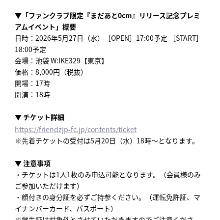
▼「ファンクラブ限定『まだあと0cm』リリース記念プレミ
アムイベント」概要
日時：2026年5月27日（水）［OPEN］17:00予定 ［START］
18:00予定
会場：池袋 W:IKE329【東京】
価格：8,000円（税抜）
開場：17時
開演：18時
▼ チケット詳細
https://friendzjp-fc.jp/contents/ticket
※先着チケットの受付は5月20日（水）18時～となります。
▼ 注意事項
・チケットは1人1枚のみ申込可能となります。（会員様のみ
ご参加いただけます）
・顔付きの身分証を必ずご持参ください。（運転免許証、マ
イナンバーカード、パスポート）
※学生証は対象外とさせていただきますのでご注意くださ