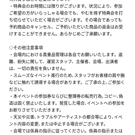
・特典会のお時間には限りがございます。状況により、参加
ご希望の方がいらっしゃる場合でも、やむを得ず特典会を打
ち切らせていただく場合がございます。その場合であっても
予約商品のキャンセル、ご予約いただいた商品の返金はお受
けすることができません。あらかじめご了承願います。
◇その他注意事項
・会場内における貴重品管理は各自でお願いいたします。盗
難、紛失に関して、運営スタッフ、主催者、会場、出演者
は、一切の責任を負いません。
・スムーズなイベント進行のため､スタッフがお客様の肩や腕
などに触れて誘導する場合があります。ご了承の上､ご参加く
ださい。
・本イベントの参加券ならびに整理券の転売行為､コピー､偽
造は固く禁止いたします。発覚した場合､イベントへの参加を
お断りさせていただきます。
・天災や災害､トラブルやアーティストの都合等により､イベ
ント内容の変更､または中止する場合がございます。
・会場では係員の指示に従ってください。係員の指示または