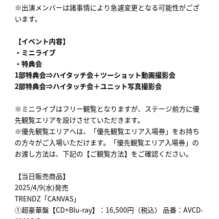
※出演メンバーは諸事情により急遽変更となる可能性がござ
います。
【イベント内容】
・ミニライブ
・特典会
1部特典会⇒ハイタッチ会＋ツーショット動画撮影会
2部特典会⇒ハイタッチ会＋ユニット写真撮影会
※ミニライブはフリー観覧となりますが、ステージ前方に優
先観覧エリアを設けさせていただきます。
※優先観覧エリアへは、「優先観覧エリア入場券」をお持ち
の方々がご入場いただけます。「優先観覧エリア入場券」の
お渡し方法は、下記の【ご観覧方法】をご確認ください。
【当日販売商品】
2025/4/9(水)発売
TRENDZ「CANVAS」
①超豪華盤【CD+Blu-ray】：16,500円（税込） 品番：AVCD-