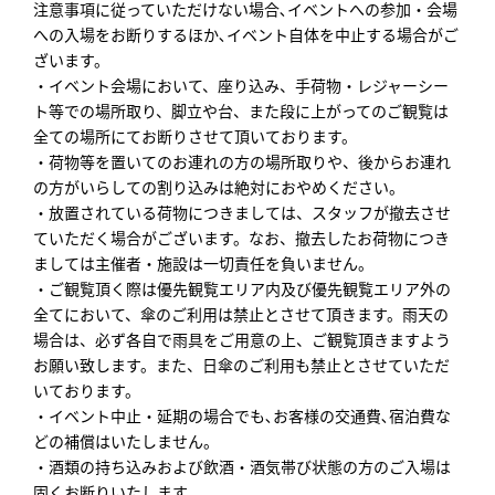
注意事項に従っていただけない場合､イベントへの参加・会場
への入場をお断りするほか､イベント自体を中止する場合がご
ざいます。
・イベント会場において、座り込み、手荷物・レジャーシー
ト等での場所取り、脚立や台、また段に上がってのご観覧は
全ての場所にてお断りさせて頂いております。
・荷物等を置いてのお連れの方の場所取りや、後からお連れ
の方がいらしての割り込みは絶対におやめください。
・放置されている荷物につきましては、スタッフが撤去させ
ていただく場合がございます。なお、撤去したお荷物につき
ましては主催者・施設は一切責任を負いません。
・ご観覧頂く際は優先観覧エリア内及び優先観覧エリア外の
全てにおいて、傘のご利用は禁止とさせて頂きます。雨天の
場合は、必ず各自で雨具をご用意の上、ご観覧頂きますよう
お願い致します。また、日傘のご利用も禁止とさせていただ
いております。
・イベント中止・延期の場合でも､お客様の交通費､宿泊費な
どの補償はいたしません。
・酒類の持ち込みおよび飲酒・酒気帯び状態の方のご入場は
固くお断りいたします。