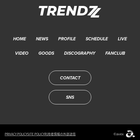
HOME
NEWS
PROFILE
SCHEDULE
LIVE
VIDEO
GOODS
DISCOGRAPHY
FANCLUB
CONTACT
SNS
©avex
PRIVACY POLICY
SITE POLICY
利用者情報の外部送信