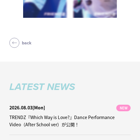
back
LATEST NEWS
2026.08.03
[Mon]
NEW
TRENDZ『Which Way is Love?』Dance Performance
Video（After School ver）が公開！