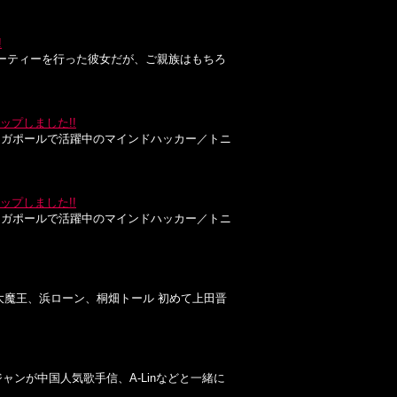
!
露パーティーを行った彼女だが、ご親族はもちろ
ップしました!!
ンガポールで活躍中のマインドハッカー／トニ
ップしました!!
ンガポールで活躍中のマインドハッカー／トニ
古坂大魔王、浜ローン、桐畑トール 初めて上田晋
ャンが中国人気歌手信、A-Linなどと一緒に