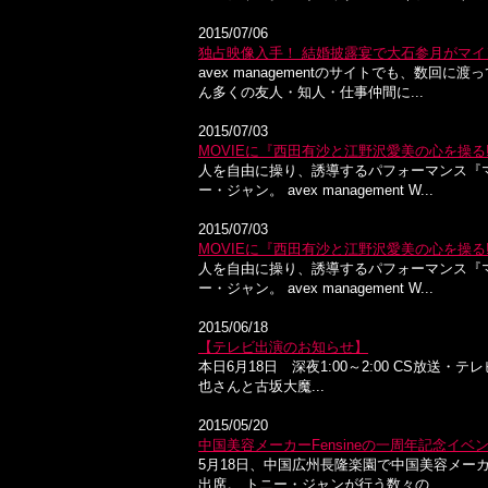
2015/07/06
独占映像入手！ 結婚披露宴で大石参月がマイ
avex managementのサイトでも、
ん多くの友人・知人・仕事仲間に...
2015/07/03
MOVIEに『西田有沙と江野沢愛美の心を操る!
人を自由に操り、誘導するパフォーマンス『
ー・ジャン。 avex management W...
2015/07/03
MOVIEに『西田有沙と江野沢愛美の心を操る!
人を自由に操り、誘導するパフォーマンス『
ー・ジャン。 avex management W...
2015/06/18
【テレビ出演のお知らせ】
本日6月18日 深夜1:00～2:00 CS放
也さんと古坂大魔...
2015/05/20
中国美容メーカーFensineの一周年記念イベ
5月18日、中国広州長隆楽園で中国美容メーカ
出席。 トニー・ジャンが行う数々の...