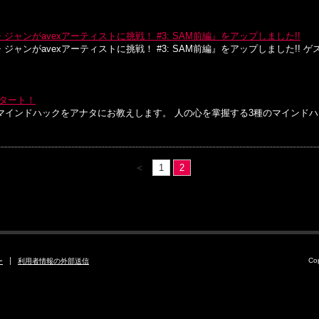
ー・ジャンがavexアーティストに挑戦！ #3: SAM前編』をアップしました!!
ニー・ジャンがavexアーティストに挑戦！ #3: SAM前編』をアップしました!!
スタート！
インドハックをアナタにお教えします。 人の心を掌握する3種のマインドハ
＜
1
2
Co
ー
利用者情報の外部送信