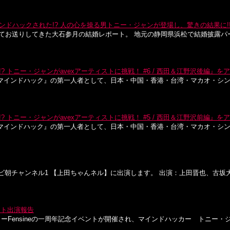
ンドハックされた!? 人の心を操る男トニー・ジャンが登場し、驚きの結果に!
数回に渡ってお送りしてきた大石参月の結婚レポート。 地元の静岡県浜松で結婚披
? トニー・ジャンがavexアーティストに挑戦！ #6 / 西田＆江野沢後編』をア
マインドハック』の第一人者として、日本・中国・香港・台湾・マカオ・シ
? トニー・ジャンがavexアーティストに挑戦！ #5 / 西田＆江野沢前編』をア
マインドハック』の第一人者として、日本・中国・香港・台湾・マカオ・シ
送・テレビ朝チャンネル1 【上田ちゃんネル】に出演します。 出演：上田晋也、
ント出演報告
ーFensineの一周年記念イベントが開催され、マインドハッカー トニー・ジ