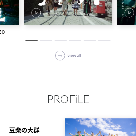
EO
view all
PROFiLE
豆柴の大群