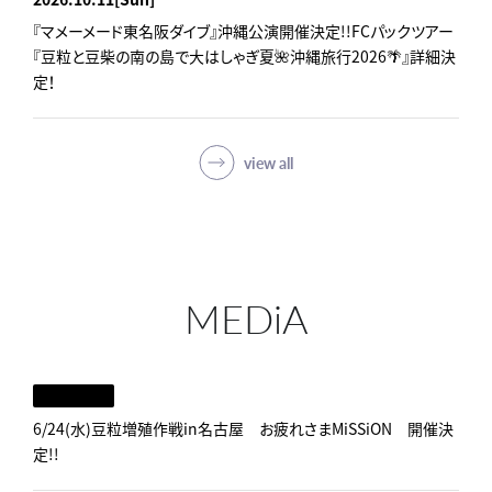
『マメーメード東名阪ダイブ』沖縄公演開催決定!!FCパックツアー
『豆粒と豆柴の南の島で大はしゃぎ夏🌺沖縄旅行2026🌴』詳細決
定！
view all
MEDiA
6/24(水)豆粒増殖作戦in名古屋 お疲れさまMiSSiON 開催決
定!!