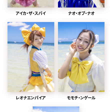
2024年1月から
2022年に同番組の企画
ナオ・オブ・ナオ
アイカ・ザ・スパイ
「MONSTER LOVE」から誕
生した都内某所と合併し、
豆柴の大群都内某所
a.k.a. MONSTERIDOLとし
て活動。
2025年1月8日に放送され
た「水曜日のダウンタウン」
内で
元々アドバイザーを務めて
いた、クロちゃんがプロデ
ューサー就任、ハナエモン
スターが復帰、
グループ名を戻すことが発
表された。
レオナエンパイア
モモチ・ンゲール
同日にクロちゃんが作詞し
た「りロード」のMVとデジタ
ル配信がスタート。