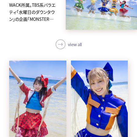
WACK所属。TBS系バラエ
ティ「水曜日のダウンタウ
ン」の企画「MONSTER
IDOL」から2019年に誕生
した、
アイカ・ザ・スパイ、ナオ・オ
view all
ブ・ナオ、レオナエンパイア、
モモチ・ンゲール、ハナエモ
ンスターからなるクロちゃ
んプロデュースの5人組ア
イドルグループ。
avexからメジャーデビュー
後4日という史上最速の早
さで東京ドームに立ち話題
を集め、「第62回 輝く！日本
レコード大賞」新人賞を受
賞。