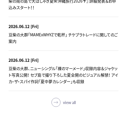
柴の南の島で大はしゃぎ夏🌺沖縄旅行2026🌴』 詳細発表＆お申
込みスタート！！
2026.06.12
[Fri]
豆柴の大群「MAMExWHYZで乾杯」 チケプラトレードに関してのご
案内
2026.06.12
[Fri]
豆柴の大群、ニューシングル「裸のマーメード」収録内容＆ジャケッ
ト写真公開！ セブ島で撮り下ろした夏全開のビジュアル解禁！ アイ
カ・ザ・スパイ作詞「夏中夢カレンダー」も収録
view all