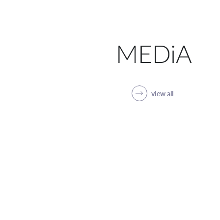
MEDiA
view all