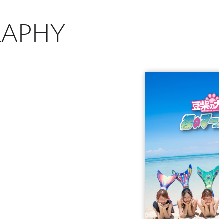
RAPHY
D＋5Blu-ray＋P