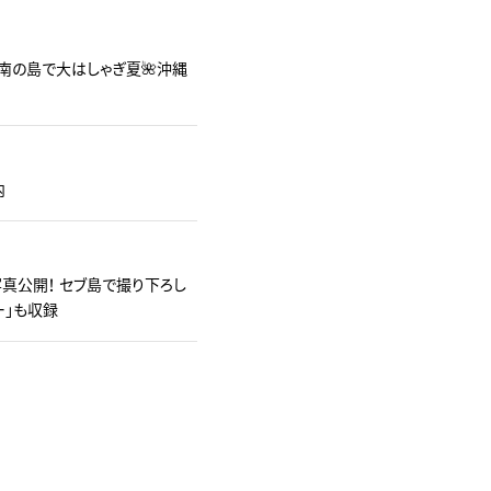
南の島で大はしゃぎ夏🌺沖縄
内
真公開！ セブ島で撮り下ろし
ー」も収録