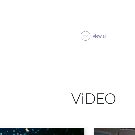
view all
ViDEO