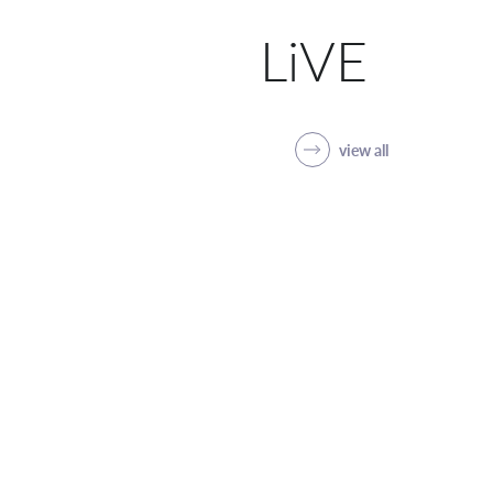
LiVE
view all