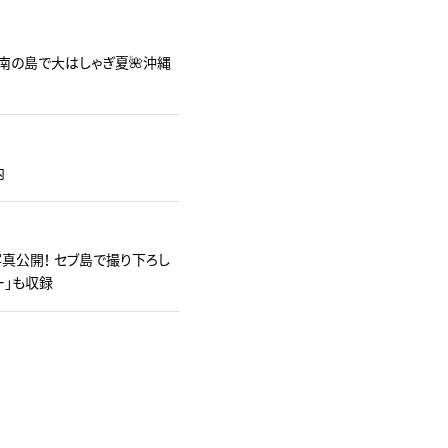
南の島で大はしゃぎ夏🌺沖縄
内
真公開！ セブ島で撮り下ろし
ー」も収録