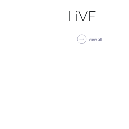
LiVE
view all