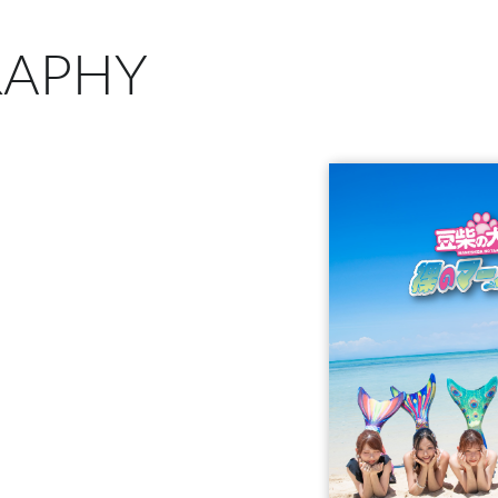
RAPHY
D＋5Blu-ray＋P