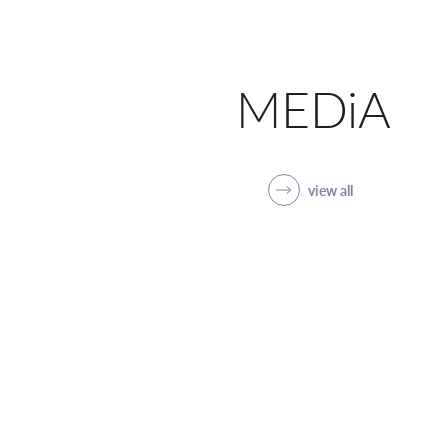
MEDiA
view all