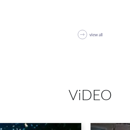
view all
ViDEO