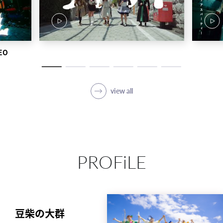
EO
view all
PROFiLE
豆柴の大群