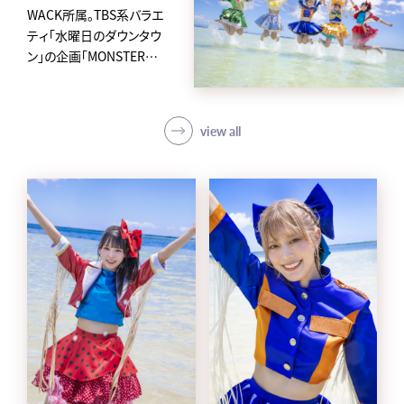
WACK所属。TBS系バラエ
ティ「水曜日のダウンタウ
ン」の企画「MONSTER
IDOL」から2019年に誕生
した、
アイカ・ザ・スパイ、ナオ・オ
view all
ブ・ナオ、レオナエンパイア、
モモチ・ンゲール、ハナエモ
ンスターからなるクロちゃ
んプロデュースの5人組ア
イドルグループ。
avexからメジャーデビュー
後4日という史上最速の早
さで東京ドームに立ち話題
を集め、「第62回 輝く！日本
レコード大賞」新人賞を受
賞。