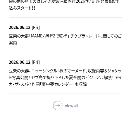
柴の南の島で大はしゃぎ夏🌺沖縄旅行2026🌴』 詳細発表＆お申
込みスタート！！
2026.06.12
[Fri]
豆柴の大群「MAMExWHYZで乾杯」 チケプラトレードに関してのご
案内
2026.06.12
[Fri]
豆柴の大群、ニューシングル「裸のマーメード」収録内容＆ジャケッ
ト写真公開！ セブ島で撮り下ろした夏全開のビジュアル解禁！ アイ
カ・ザ・スパイ作詞「夏中夢カレンダー」も収録
view all