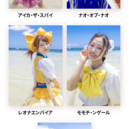
2024年1月から
2022年に同番組の企画
ナオ・オブ・ナオ
アイカ・ザ・スパイ
「MONSTER LOVE」から誕
生した都内某所と合併し、
豆柴の大群都内某所
a.k.a. MONSTERIDOLとし
て活動。
2025年1月8日に放送され
た「水曜日のダウンタウン」
内で
元々アドバイザーを務めて
いた、クロちゃんがプロデ
ューサー就任、ハナエモン
スターが復帰、
グループ名を戻すことが発
表された。
レオナエンパイア
モモチ・ンゲール
同日にクロちゃんが作詞し
た「りロード」のMVとデジタ
ル配信がスタート。