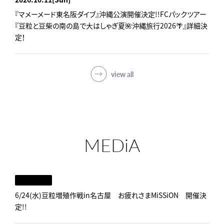
『マメーメード東名阪ダイブ』沖縄公演開催決定!!FCパックツアー
『豆粒と豆柴の南の島で大はしゃぎ夏🌺沖縄旅行2026🌴』詳細決
定！
view all
MEDiA
6/24(水)豆粒増殖作戦in名古屋 お疲れさまMiSSiON 開催決
定!!