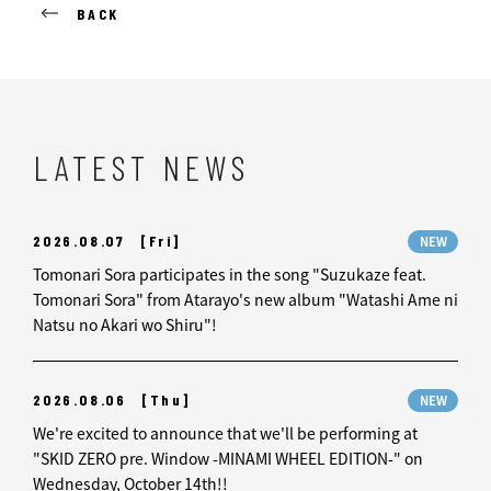
BACK
LATEST NEWS
2026.08.07
[Fri]
NEW
Tomonari Sora participates in the song "Suzukaze feat.
Tomonari Sora" from Atarayo's new album "Watashi Ame ni
Natsu no Akari wo Shiru"!
2026.08.06
[Thu]
NEW
We're excited to announce that we'll be performing at
"SKID ZERO pre. Window -MINAMI WHEEL EDITION-" on
Wednesday, October 14th!!