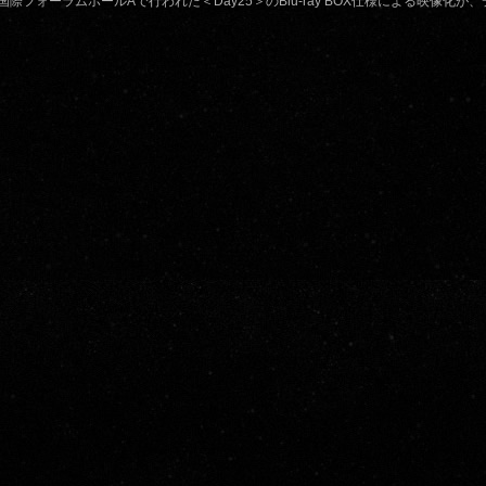
国際フォーラムホールAで行われた＜Day25＞のBlu-ray BOX仕様による映像化が、