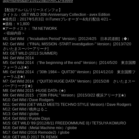
app=itunes&at=1l3v225&ct=AVCD-93669
【配信アルバムリリースインフォ】
タイトル：GET WILD 30th Anniversary Collection - avex Edition
■発売日：2017年5月3日 ※iTunesプレオーダー&先行配信 4/21～
■価格：￥1,800
■アーティスト： TM NETWORK
＜収録内容＞
M1: Get Wild （“Incubation Period” Version）[2012/4/25 日本武道館]（
◆
）
M2: Get Wild （“FINAL MISSION -START investigation-” Version）[2013/7/20
さいたまスーパーアリーナ]
M3: GET WILD (2013 SUMMER)
M4: Get Wild 2014
M5: Get Wild 2014 （“the beginning of the end” Version）[2014/5/20 東京国際
フォーラム](★)
M6: Get Wild 2014 （“30th 1984～ QUIT30” Version）[2014/12/10 東京国際フ
ォーラム](★)
M7: Get Wild 2014 （“QUIT30 HUGE DATA” Version）[2015/2/8 さいたまスー
パーアリーナ](★)
M8: Get Wild 2015 -HUGE DATA- (★)
M9: Get Wild 2015 （“30th FINAL” Version）[2015/3/22 横浜アリーナ](★)
M10: Get Wild / Dave Rodgers
M11: Get Wild (GET WILD MEETS TECHNO STYLE Version) / Dave Rodgers
M12: Get Wild / 桃井はるこ
M13: Get Wild / globe
M14: Get Wild / Purple Days
M15: GET WILD '89 [2012/8/11 FREEDOMMUNE 0] / TETSUYA KOMURO
M16: Get Wild（Metal Machine mix）/ globe
M17: Get Wild (2016 Remode2) / globe
M18: GET WILD 2017 TK REMIX