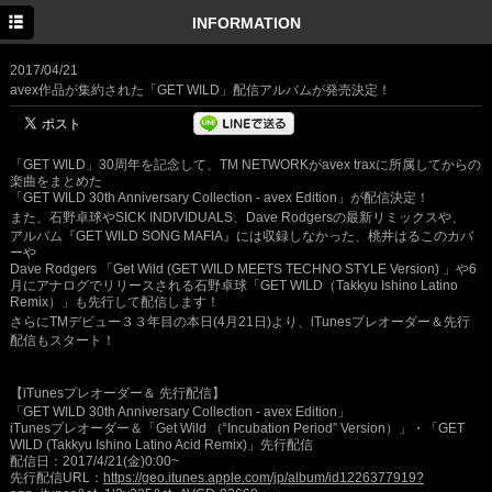
HOME
INFORMATION
INFORMATION
2017/04/21
avex作品が集約された「GET WILD」配信アルバムが発売決定！
SCHEDULE
PROFILE
「GET WILD」30周年を記念して、TM NETWORKがavex traxに所属してからの
楽曲をまとめた
DISCOGRAPHY
「GET WILD 30th Anniversary Collection - avex Edition」が配信決定！
また、石野卓球やSICK INDIVIDUALS、
Dave Rodgersの最新リミックスや、
MOVIE
アルバム『GET WILD SONG MAFIA』には収録しなかった、桃井はるこのカバ
ーや
Dave Rodgers 「Get Wild (GET WILD MEETS TECHNO STYLE Version) 」や6
GOODS
月にアナログでリリースされる石野卓球「GET WILD（Takkyu Ishino Latino
Remix）」も先行して配信します！
さらにTMデビュー３３年目の
本日(4月21日)より
、iTunesプレオーダー＆先行
配信もスタート！
【iTunesプレオーダー＆ 先行配信】
「GET WILD 30th Anniversary Collection - avex Edition」
iTunesプレオーダー＆「Get Wild （“Incubation Period” Version）」・「GET
WILD (Takkyu Ishino Latino Acid Remix)」先行配信
配信日：2017/4/21(金)0:00~
先行配信URL：
https://geo.itunes.apple.com/jp/album/id1226377919?