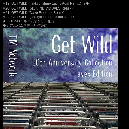
M19: GET WILD (Takkyu Ishino Latino Acid Remix) （
◆
）
M20: GET WILD (SICK INDIVIDUALS Remix)
M21: GET WILD (Dave Rodgers Remix)
M22: GET WILD（Takkyu Ishino Latino Remix）
★：iTunesアルバムオンリー配信
◆：アルバム内先行配信楽曲