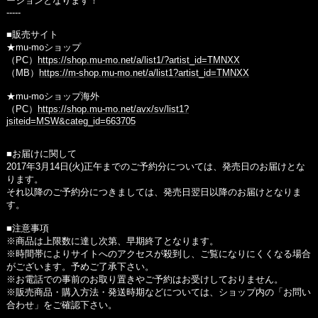
ージョンとなります！
-----
■販売サイト
★mu-moショップ
（PC）
https://shop.mu-mo.net/a/list1/?artist_id=TMNXX
（MB）
https://m-shop.mu-mo.net/a/list1?artist_id=TMNXX
★mu-moショップ海外
（PC）
https://shop.mu-mo.net/avx/sv/list1?
jsiteid=MSW&categ_id=663705
■お届けに関して
2017年3月14日(火)正午までのご予約分については、発売日のお届けとな
ります。
それ以降のご予約分につきましては、発売日翌日以降のお届けとなりま
す。
■注意事項
※商品は上限数に達し次第、早期終了となります。
※時間帯によりサイトへのアクセスが殺到し、ご覧になりにくくなる場合
がございます。予めご了承下さい。
※お電話での事前のお取り置きやご予約はお受けしておりません。
※販売商品・購入方法・発送時期などについては、ショップ内の「お問い
合わせ」をご確認下さい。