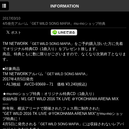
HOME
INFORMATION
INFORMATION
2017/03/10
4/5発売アルバム「GET WILD SONG MAFIA」mu-moショップ特典
SCHEDULE
PROFILE
TM NETWORK「
」をご予約購入頂いた方に先着
GET WILD SONG MAFIA
でオリジナル特典CD（1曲入り）をプレゼント致します。
DISCOGRAPHY
商品、特典ともに数に限りがございますので、なくなり次第終了となりま
す。
MOVIE
■対象商品
GOODS
TM NETWORKアルバム「
」
GET WILD SONG MAFIA
2017年4月5日発売
・AL3枚組 AVCD-93669～71 価格:¥3,240(税込)
★mu-moショップ特典：オリジナル特典CD（1曲入り）
収録内容：M1.GET WILD 2016 TK LIVE ＠YOKOHAMA ARENA MIX
-----
昨年秋、横浜アリーナで開催されたフェス用に制作された
"GET WILD 2016 TK LIVE ＠YOKOHAMA ARENA MIX"がmu-moショッ
プ特典に！
4月5日に発売される「
」には収録されないレアバ
GET WILD SONG MAFIA