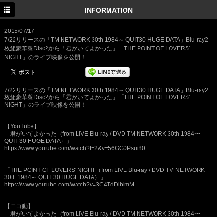
HOME
INFORMATION
INFORMATION
2015/07/17
7/22リリースの「TM NETWORK 30th 1984～ QUIT30 HUGE DATA」Blu-ray2
SCHEDULE
枚組豪華盤Disc2から「君がいてよかった」「THE POINT OF LOVERS'
NIGHT」のライブ映像を公開！
PROFILE
DISCOGRAPHY
7/22リリースの「TM NETWORK 30th 1984～ QUIT30 HUGE DATA」Blu-ray2
枚組豪華盤Disc2から「君がいてよかった」「THE POINT OF LOVERS'
MOVIE
NIGHT」のライブ映像を公開！
GOODS
【YouTube】
「君がいてよかった（from LIVE Blu-ray / DVD TM NETWORK 30th 1984〜
QUIT 30 HUGE DATA）」
https://www.youtube.com/watch?t=2&v=56GG0Psui80
「THE POINT OF LOVERS' NIGHT（from LIVE Blu-ray / DVD TM NETWORK
30th 1984～ QUIT 30 HUGE DATA）」
https://www.youtube.com/watch?v=3C4TdDibimM
【ニコ動】
「君がいてよかった（from LIVE Blu-ray / DVD TM NETWORK 30th 1984〜