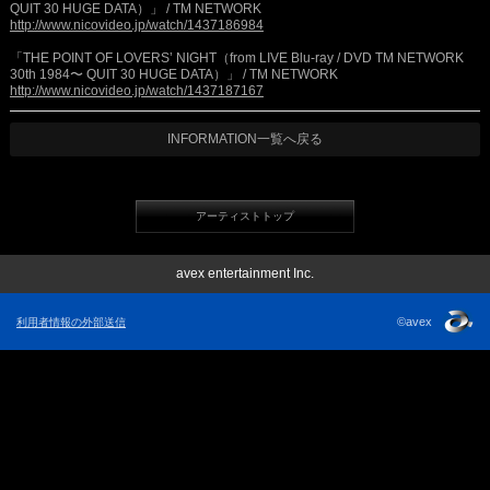
QUIT 30 HUGE DATA）」 / TM NETWORK
http://www.nicovideo.jp/watch/1437186984
「THE POINT OF LOVERS’ NIGHT（from LIVE Blu-ray / DVD TM NETWORK
30th 1984〜 QUIT 30 HUGE DATA）」 / TM NETWORK
http://www.nicovideo.jp/watch/1437187167
INFORMATION一覧へ戻る
アーティストトップ
avex entertainment Inc.
©avex
利用者情報の外部送信