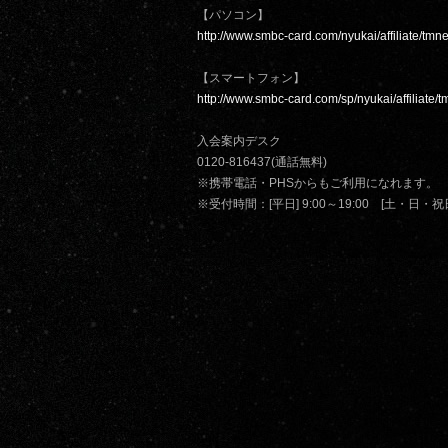
【パソコン】
http://www.smbc-card.com/nyukai/affiliate/tmn
【スマートフォン】
http://www.smbc-card.com/sp/nyukai/affiliate/
入会案内デスク
0120-816437(通話無料)
※携帯電話・PHSからもご利用になれます。
※受付時間：[平日] 9:00～19:00 [土・日・祝日]