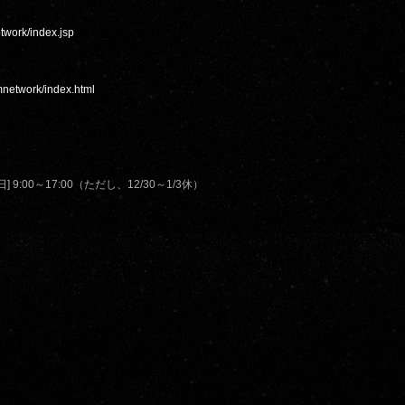
etwork/index.jsp
tmnetwork/index.html
 9:00～17:00（ただし、12/30～1/3休）