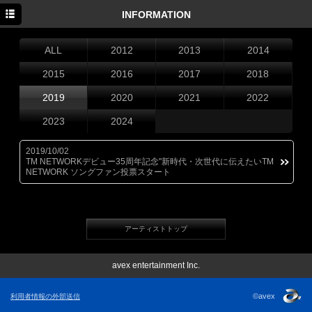
HOME
INFORMATION
INFORMATION
ALL
2012
2013
2014
SCHEDULE
2015
2016
2017
2018
PROFILE
2019
2020
2021
2022
2023
2024
DISCOGRAPHY
MOVIE
2019/10/02
TM NETWORKデビュー35周年記念"新時代・次世代に伝えたいTM
NETWORK ソングファン投票スタート
GOODS
アーティストトップ
avex entertainment Inc.
©avex
利用者情報の外部送信