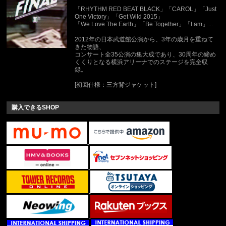
「RHYTHM RED BEAT BLACK」「CAROL」「Just
One Victory」「Get Wild 2015」
「We Love The Earth」「Be Together」「I am」...
2012年の日本武道館公演から、3年の歳月を重ねて
きた物語、
コンサート全35公演の集大成であり、30周年の締め
くくりとなる横浜アリーナでのステージを完全収
録。
[初回仕様：三方背ジャケット]
購入できるSHOP