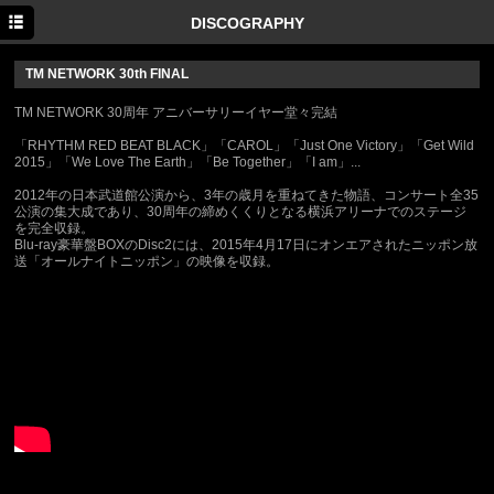
HOME
DISCOGRAPHY
INFORMATION
TM NETWORK 30th FINAL
SCHEDULE
TM NETWORK 30周年 アニバーサリーイヤー堂々完結
「RHYTHM RED BEAT BLACK」「CAROL」「Just One Victory」「Get Wild
PROFILE
2015」「We Love The Earth」「Be Together」「I am」...
DISCOGRAPHY
2012年の日本武道館公演から、3年の歳月を重ねてきた物語、コンサート全35
公演の集大成であり、30周年の締めくくりとなる横浜アリーナでのステージ
を完全収録。
MOVIE
Blu-ray豪華盤BOXのDisc2には、2015年4月17日にオンエアされたニッポン放
送「オールナイトニッポン」の映像を収録。
GOODS