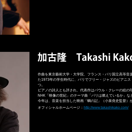
作曲を東京藝術大学・大学院、フランス・パリ国立高等音
た1973年の学生時代に、パリでフリー・ジャズのピアニ
つ。
ピアノの詩人とも評され、代表作はパウル・クレーの絵の
NHK「映像の世紀」のテーマ曲「パリは燃えているか」な
今年は、音楽を担当した映画「蜩の記」（小泉堯史監督）
オフィシャルホームページ：
http://www.takashikako.com/