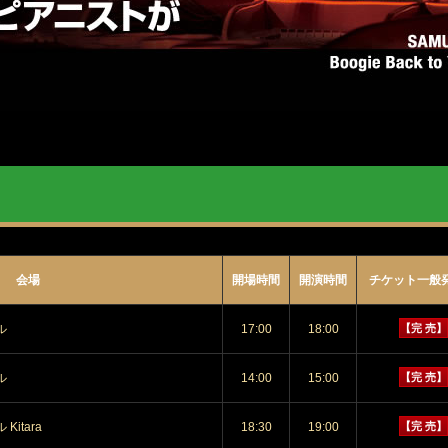
会場
開場時間
開演時間
チケット一般
ル
17:00
18:00
【完 売】
ル
14:00
15:00
【完 売】
itara
18:30
19:00
【完 売】