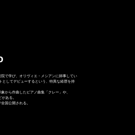
楽院で学び、オリヴィエ・メシアンに師事してい
ストとしてデビューするという、特異な経歴を持
印象から作曲したピアノ曲集「クレー」や、
どがある。
が全国公開される。