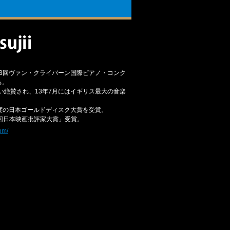
13回ヴァン・クライバーン国際ピアノ・コンク
る。
い絶賛され、13年7月にはイギリス最大の音楽
度の日本ゴールドディスク大賞を受賞。
回日本映画批評家大賞」受賞。
om/