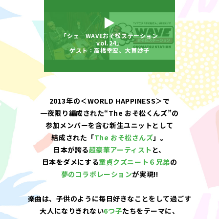
「シェ―WAVEおそ松ステーション
vol.24」
ゲスト：高橋幸宏、大貫妙子
2013年の＜WORLD HAPPINESS＞で
一夜限り編成された“The おそ松くんズ”の
参加メンバーを含む新生ユニットとして
結成された「
The おそ松さんズ
」。
日本が誇る
超豪華アーティスト
と、
日本をダメにする
童貞クズニート６兄弟
の
夢のコラボレーション
が実現!!
楽曲は、子供のように毎日好きなことをして過ごす
大人になりきれない
6つ子
たちをテーマに、