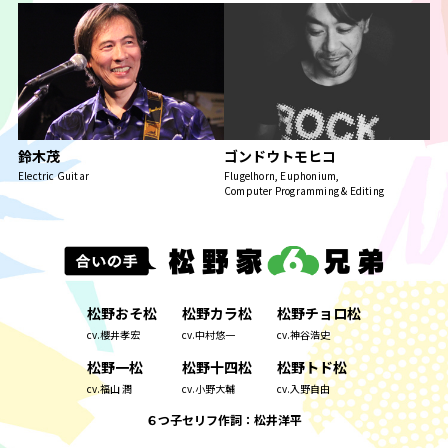
鈴木茂
ゴンドウトモヒコ
Electric Guitar
Flugelhorn, Euphonium,
Computer Programming & Editing
松野おそ松
松野カラ松
松野チョロ松
cv.櫻井孝宏
cv.中村悠一
cv.神谷浩史
松野一松
松野十四松
松野トド松
cv.福山 潤
cv.小野大輔
cv.入野自由
６つ子セリフ作詞：松井洋平