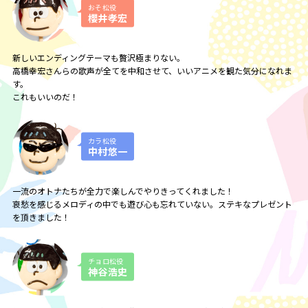
おそ松役
櫻井孝宏
新しいエンディングテーマも贅沢極まりない。
高橋幸宏さんらの歌声が全てを中和させて、いいアニメを観た気分になれま
す。
これもいいのだ！
カラ松役
中村悠一
一流のオトナたちが全力で楽しんでやりきってくれました！
哀愁を感じるメロディの中でも遊び心も忘れていない。ステキなプレゼント
を頂きました！
チョロ松役
神谷浩史