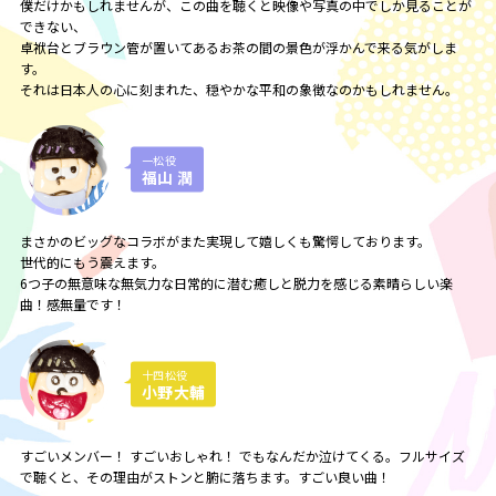
僕だけかもしれませんが、この曲を聴くと映像や写真の中でしか見ることが
できない、
卓袱台とブラウン管が置いてあるお茶の間の景色が浮かんで来る気がしま
す。
それは日本人の心に刻まれた、穏やかな平和の象徴なのかもしれません。
一松役
福山 潤
まさかのビッグなコラボがまた実現して嬉しくも驚愕しております。
世代的にもう震えます。
6つ子の無意味な無気力な日常的に潜む癒しと脱力を感じる素晴らしい楽
曲！感無量です！
十四松役
小野大輔
すごいメンバー！ すごいおしゃれ！ でもなんだか泣けてくる。フルサイズ
で聴くと、その理由がストンと腑に落ちます。すごい良い曲！