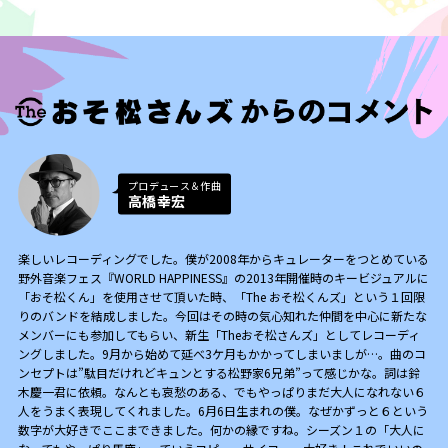
プロデュース＆作曲
高橋幸宏
楽しいレコーディングでした。僕が2008年からキュレーターをつとめている
野外音楽フェス『WORLD HAPPINESS』の2013年開催時のキービジュアルに
「おそ松くん」を使用させて頂いた時、「The おそ松くんズ」という１回限
りのバンドを結成しました。今回はその時の気心知れた仲間を中心に新たな
メンバーにも参加してもらい、新生「Theおそ松さんズ」としてレコーディ
ングしました。9月から始めて延べ3ケ月もかかってしまいましが…。曲のコ
ンセプトは”駄目だけれどキュンとする松野家6兄弟”って感じかな。詞は鈴
木慶一君に依頼。なんとも哀愁のある、でもやっぱりまだ大人になれない６
人をうまく表現してくれました。6月6日生まれの僕。なぜかずっと６という
数字が大好きでここまできました。何かの縁ですね。シーズン１の「大人に