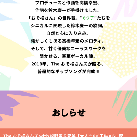
プロデュースと作曲を高橋幸宏、
作詞を鈴木慶一が手掛けました。
「おそ松さん」の世界観、“
6つ子
”たちを
シニカルに表現した鈴木慶一の歌詞。
自然と心に入り込み、
懐かしくもある高橋幸宏のメロディ。
そして、甘く優美なコーラスワークを
聞かせる、豪華ボーカル陣。
2018年、The おそ松さんズが贈る、
普遍的なポップソングが完成!!!
The おそ松さんズ with 松野家６兄弟「大人÷6×子供×6」配