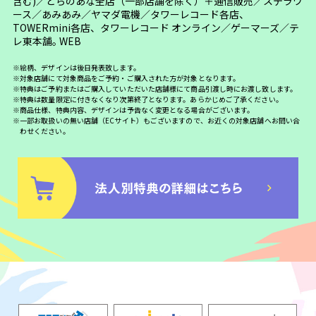
含む)／とらのあな全店（一部店舗を除く）＋通信販売／ステラワ
ース／あみあみ／ヤマダ電機／タワーレコード各店、
TOWERmini各店、タワーレコード オンライン／ゲーマーズ／テ
レ東本舗｡ WEB
※絵柄、デザインは後日発表致します。
※対象店舗にて対象商品をご予約・ご購入された方が対象となります。
※特典はご予約またはご購入していただいた店舗様にて商品引渡し時にお渡し致します。
※特典は数量限定に付きなくなり次第終了となります。あらかじめご了承ください。
※商品仕様、特典内容、デザインは予告なく変更となる場合がございます。
※一部お取扱いの無い店舗（ECサイト）もございますので、お近くの対象店舗へお問い合
わせください。