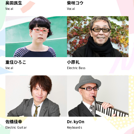
奥田民生
柴咲コウ
Vocal
Vocal
重住ひろこ
小原礼
Vocal
Electric Bass
佐橋佳幸
Dr. kyOn
Electric Guitar
Keyboards