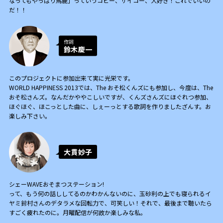
なってもやっぱり馬鹿」っていうコピー、サイコー、大好き！これでいいの
だ！！
作詞
鈴木慶一
このプロジェクトに参加出来て実に光栄です。
WORLD HAPPINESS 2013では、The おそ松くんズにも参加し、今度は、The
おそ松さんズ。なんだかややこしいですが、くんズさんズにほぐれつ参加、
ほぐほぐ、ほこっとした曲に、しぇーっとする歌詞を作りましたざんす。お
楽しみ下さい。
大貫妙子
シェーWAVEおそまつステーション!
って、もう何の話ししてるのかわかんないのに、玉砂利の上でも寝られるイ
ヤミ鈴村さんのデタラメな回転力で、可笑しい！それで、最後まで聴いたら
すごく疲れたのに。月曜配信が何故か楽しみな私。