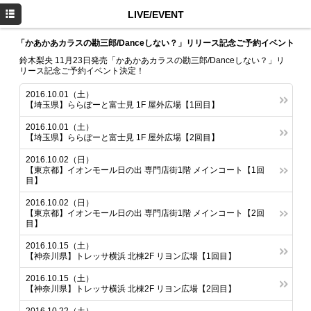
HOME
LIVE/EVENT
NEWS
「かあかあカラスの勘三郎/Danceしない？」リリース記念ご予約イベント
鈴木梨央 11月23日発売「かあかあカラスの勘三郎/Danceしない？」リ
PROFILE
リース記念ご予約イベント決定！
DISCOGRAPHY
2016.10.01（土）
【埼玉県】ららぽーと富士見 1F 屋外広場【1回目】
LIVE/EVENT
2016.10.01（土）
【埼玉県】ららぽーと富士見 1F 屋外広場【2回目】
MOVIE
2016.10.02（日）
【東京都】イオンモール日の出 専門店街1階 メインコート【1回
目】
2016.10.02（日）
【東京都】イオンモール日の出 専門店街1階 メインコート【2回
目】
2016.10.15（土）
【神奈川県】トレッサ横浜 北棟2F リヨン広場【1回目】
2016.10.15（土）
【神奈川県】トレッサ横浜 北棟2F リヨン広場【2回目】