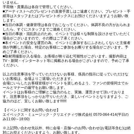
いません。
手荷物・貴重品は各自で管理してください。
■アーティストへのプレゼントの直接手渡しはご遠慮ください。プレゼント・手
紙等はスタッフまたはプレゼントボックスにお預けくださいますようお願い致
します。
■当日の体調・健康管理は各自でおこなってください。体調不良の方がおられま
したら、すぐにスタッフまでご連絡ください。
■当日の事故・混乱防止のため、イベントでは様々な制限を設けさせていただく
場合がございますので、その際はご了承ください。
■本イベントの安全な運営の為、イベントに参加するにふさわしくないと主催者
側が判断した場合、特定のお客様にご参加をお断りする場合がございます。予
めご了承ください。
■取材用撮影が入る場合、お客様が映り込む可能性がございます。撮影内容は
TV・新聞・インターネット等に掲載される場合がございますので、予めご了承
ください。
以上の注意事項を守っていただけないお客様、係員の指示に従っていただけな
いお客様は、会場よりご退場いただきます。
会場にいらしたお客様皆様がイベントを楽しめるよう、ファンの皆様同士でル
ールとマナーの厳守をお願い致します。
イベントはお客様のご理解とご協力のもと、実施、運営させて頂いておりま
す。注意事項をしっかりお守りいただき、楽しいイベントとなりますよう、ご
協力のほど、宜しくお願い致します!!!!!!!
【イベントに関するお問い合わせ】
エイベックス・ミュージック・クリエイティヴ株式会社 0570-064-414(平日の
み11:00～18:00)
※上記問い合わせ先以外、特に会場・店舗へのお問い合わせ(お電話等含む)は絶
対にお控えくださいますよう、お願い致します。