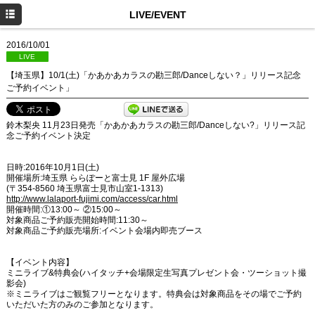
HOME
LIVE/EVENT
NEWS
2016/10/01
LIVE
PROFILE
【埼玉県】10/1(土)「かあかあカラスの勘三郎/Danceしない？」リリース記念
ご予約イベント」
DISCOGRAPHY
LIVE/EVENT
鈴木梨央 11月23日発売「かあかあカラスの勘三郎/Danceしない?」リリース記
念ご予約イベント決定
MOVIE
日時:2016年10月1日(土)
開催場所:埼玉県 ららぽーと富士見 1F 屋外広場
(〒354-8560 埼玉県富士見市山室1-1313)
http://www.lalaport-fujimi.com/access/car.html
開催時間:①13:00～ ②15:00～
対象商品ご予約販売開始時間:11:30～
対象商品ご予約販売場所:イベント会場内即売ブース
【イベント内容】
ミニライブ&特典会(ハイタッチ+会場限定生写真プレゼント会・ツーショット撮
影会)
※ミニライブはご観覧フリーとなります。特典会は対象商品をその場でご予約
いただいた方のみのご参加となります。