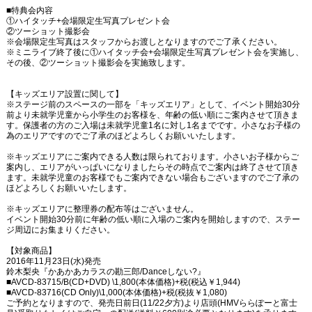
■特典会内容
①ハイタッチ+会場限定生写真プレゼント会
②ツーショット撮影会
※会場限定生写真はスタッフからお渡しとなりますのでご了承ください。
※ミニライブ終了後に①ハイタッチ会+会場限定生写真プレゼント会を実施し、
その後、②ツーショット撮影会を実施致します。
【キッズエリア設置に関して】
※ステージ前のスペースの一部を「キッズエリア」として、イベント開始30分
前より未就学児童から小学生のお客様を、年齢の低い順にご案内させて頂きま
す。保護者の方のご入場は未就学児童1名に対し1名までです。小さなお子様の
為のエリアですのでご了承のほどよろしくお願いいたします。
※キッズエリアにご案内できる人数は限られております。小さいお子様からご
案内し、エリアがいっぱいになりましたらその時点でご案内は終了させて頂き
ます。未就学児童のお客様でもご案内できない場合もございますのでご了承の
ほどよろしくお願いいたします。
※キッズエリアに整理券の配布等はございません。
イベント開始30分前に年齢の低い順に入場のご案内を開始しますので、ステー
ジ周辺にお集まりください。
【対象商品】
2016年11月23日(水)発売
鈴木梨央『かあかあカラスの勘三郎/Danceしない?』
■AVCD-83715/B(CD+DVD) \1,800(本体価格)+税(税込￥1,944)
■AVCD-83716(CD Only)\1,000(本体価格)+税(税抜￥1,080)
ご予約となりますので、発売日前日(11/22夕方)より店頭(HMVららぽーと富士