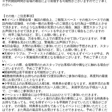
※予約開始時間が会場の都合により前後する可能性がございますのでご了承く
ださい。
【その他・ご注意事項】
■本イベント開催会場・施設の都合上、ご観覧スペース・その他スペースでの施
設内他の店舗様、その他一般のお客様へのご迷惑となる行為は一切禁止とさせ
て頂きます。そのようなお客様が見受けられた場合、施設・運営スタッフより
お声掛けをさせて頂きます。イベントを中止させて頂く場合もございますの
で、何卒ご協力のほど、宜しくお願い致します。
■イベント会場は、万全を期した上での運営をさせて頂いておりますが、不審
者、不審物を見かけた際には、警備員にお声掛け下さい。
■当日会場は、大勢のお客様にご参加いただくため混雑が予想されます。スタッ
フからの指示にご理解とご協力のほど、宜しくお願い致します。
■天候やトラブル、アーティストの都合により、やむをえずイベントが中止、内
容変更、イベント実施場所の変更となる場合がございます。予めご了承くださ
い。
■イベントの際、会場整理のためスタッフがお客様の肩や腕などに触れる場合が
ございますので、予めご了承下さい。
■開催時間は若干前後する可能性がございます。
■複数枚特典券をお持ちのお客様で2度目以降のご参加の場合は、再度列の最後
尾にお並び頂くこととなります。
■小学生以上のお客様はお1人様1枚、特典券が必要となります。未就学児のお客
様は特典券をお持ちの保護者の方お一人様に対し、未就学児のお子様お一人ま
で、ご一緒にご参加頂けます。
■ツーショット撮影会には小学生以上はおひとりでご参加いただきます。
■会場使用の時間制限、イベント進行の遅れ等の事情により、該当する特典券を
お持ちであっても、やむを得ずイベントを早期終了させていただく場合がござ
います。その場合、特典券をお持ちであってもイベントにご参加いただくこと
はできず、また商品の返品等もお受けすることができません。予めご了承くだ