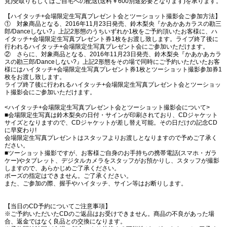
見)受取りもしくはご自宅への配送(送料￥600別途必要となります)を承ります。
【ハイタッチ+会場限定生写真プレゼント会とツーショット撮影会ご参加方法】
① 対象商品となる、2016年11月23日発売、鈴木梨央『かあかあカラスの勘三
郎/Danceしない?』上記2形態のうちいずれか1枚をご予約頂いたお客様に、ハ
イタッチ+会場限定生写真プレゼント券1枚をお渡し致します。ライブ終了後に
行われるハイタッチ+会場限定生写真プレゼント会にご参加いただけます。
② さらに、対象商品となる、2016年11月23日発売、鈴木梨央『かあかあカラ
スの勘三郎/Danceしない?』上記2形態をその場で同時にご予約いただいたお客
様にはハイタッチ+会場限定生写真プレゼント券1枚とツーショット撮影参加券1
枚をお渡し致します。
ライブ終了後に行われるハイタッチ+会場限定生写真プレゼント会とツーショッ
ト撮影会にご参加いただけます。
<ハイタッチ+会場限定生写真プレゼント会とツーショット撮影会について>
■会場限定生写真は鈴木梨央の日付・サインが印刷されており、CDジャケット
サイズとなりますので、CDジャケットが差し替え可能。その日だけの記念CD
に早変わり!
会場限定生写真プレゼントはスタッフよりお渡しとなりますので予めご了承く
ださい。
■ツーショット撮影ですが、お客様ご自身のお手持ちの携帯電話(スマホ・ガラ
ケー)やタブレット、デジタルカメラをスタッフがお預かりし、スタッフが撮影
しますので、あらかじめご了承ください。
ポーズの指定はできません。ご了承ください。
また、ご参加の際、握手やハイタッチ、サイン等はお断りします。
【当日のCD予約についてご注意事項】
※ご予約いただいたCDのご返品はお受けできません。商品の不良があった場
合、返金ではなく良品との交換になります。