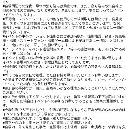
さい。
■会場周辺での深夜・早朝の泊り込みは禁止です。また、座り込みや集会等は、
他のお客様のご迷惑となりますので、禁止いたします。場合によってはイベン
トが中止となります。
■手荷物、レジャーシート、その他を使用しての場所取りは禁止です。発見次
第、スタッフおよび警備により撤去させていただく場合がございます。なお、
撤去した物、および放置されている物に関して主催者・会場・出演者は一切の
責任を負いません。
■イベントの中のツーショット撮影会にご参加時以外、撮影機器、録音・録画機
器・携帯・スマートフォン・携帯ゲーム機による記録行為は一切禁止と致しま
す。ご協力のほど、宜しくお願い致します。
■アーティスト、イベント運営関係スタッフ等への誹謗中傷、モラルに反する発
言・行動は禁止致します。
■イベント会場内での飲食は会場の規定に従っていただくようお願い致します。
イベント会場内での飲食・喫煙は禁止となっております。
■危険物や酒類の持ち込み、および飲酒後、酒気帯びでの特典会への参加は禁止
です。
■ゴミは各自の責任で処理、またはお持ち帰りいただくようお願い致します。
■会場までの交通費等はお客様ご自身のご負担となります。万が一、イベントが
中止になった場合でも条件は変わりません。
■参加券の再発行は、紛失、盗難等いかなる理由があろうともいたしませんので
ご注意ください。
■参加券の売買は固く禁止いたします。また、偽造・複製等の不正は犯罪ですの
で、発覚した場合はイベントへの参加をお断りするとともに警察に通報致しま
す。
■会場付近で大声を出したり、付近の迷惑になるような行為が認められた場合は
イベントを中止させて頂く場合がございます。
■施設の風紀を乱すような服装・被り物等はご遠慮下さい。
■脚立や台の上に乗った状態でのご観覧はご遠慮願います。
■会場内・外で発生した事故・盗難等には主催者・会場・出演者は一切責任を負