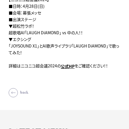
■日時：4月28日(日)
■会場：幕張メッセ
■出演ステージ
▼超松竹ラボ！
超歌唱AI「LAUGH DiAMOND」 vs 中の人！！
▼エクシング
「JOYSOUND X1」とAI歌声ライブラリ「LAUGH DiAMOND」で歌っ
てみた！
詳細はニコニコ超会議2024の
をご確認ください！！
公式HP
back