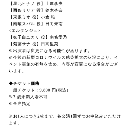
【星北ヒナノ 役】土屋李央
【西条リリア 役】鈴木杏奈
【東坂ミオ 役】小倉 唯
【南曜スバル 役】日向未南
<エルダンジュ>
【御子白ユカリ 役】南條愛乃
【紫藤サナ 役】日高里菜
※出演者は変更になる可能性があります。
※今後の新型コロナウイルス感染拡大の状況により、イ
ベント実施の有無を含め、内容が変更になる場合がござ
います。
◆
チケット価格
一般チケット：9,800 円(税込)
※3 歳未満入場不可
※全席指定
※お1人につき2枚まで、各公演1回ずつお申込みいただけ
ます。