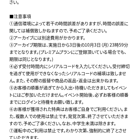
さい。
■注意事項
①通信環境によって若干の時間誤差がありますが、時間の誤差に
関しては補償致しかねますので、予めご了承ください。
②アーカイブには別途費用がかかります。
③アーカイブ期限は、実施日から3日後の10月3日（月）23時59分
までとなります。(プレミアムプランにご登録頂いている場合でも、
期限は同じとなります。)
④必ず受付時間内にシリアルコードを入力してください。受付締切
を過ぎて使用ができなくなったシリアルコードの補填は致しませ
ん。また、その際の振替や商品の返品・返金は出来かねます。
⑤お客様の順番が過ぎてから入出・待機いただきましてもイベン
トにはご参加いただけません。イベント開始後、必ずお客様の順番
までにログインと待機をお願い致します。
⑥お客様が獲得された特典はお客様ご自身でご利用ください。ま
た、複数人での使用は禁止です。発覚次第、終了させていただきま
すので、予めご了承ください。なお、中学生未満は除きます。
⑦運転中のご利用は禁止です。わかり次第、強制的に終了とさせ
ていただきます。