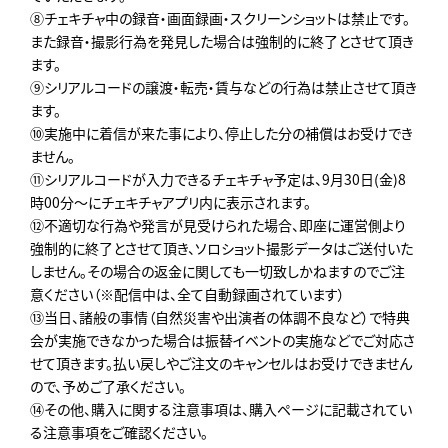
⑧チェキチャ中の録音・画面録画・スクリーンショットは禁止です。
また録音・撮影行為を発見した場合は強制的に終了とさせて頂き
ます。
⑨シリアルコードの譲渡・転売・賃与などの行為は禁止させて頂き
ます。
⑩実施中に着信が来た事により、停止した分の補償はお受けでき
ません。
⑪シリアルコードが入力できるチェキチャ予定は、9月30日(金)8
時00分～にチェキチャアプリ内に表示されます。
⑫不適切な行為や発言が見受けられた場合、即座に運営側より
強制的に終了とさせて頂き、ソロショット撮影データはご送付いた
しません。その場合の返金に関しても一切致しかねますのでご注
意ください（※配信中は、全て自動録画されています）
⑬当日、諸般の事情（自然災害や出演者の体調不良など）で特典
会が実施できなかった場合は振替イベントの実施などでご対応さ
せて頂きます。払い戻しやご注文のキャンセルはお受けできません
ので、予めご了承ください。
⑭その他、購入に関する注意事項は、購入ページに記載されてい
る注意事項をご確認ください。