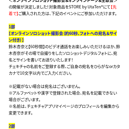
＜
オンラインソロショット撮影会＆オンライントーク＆生歌会
＞
の開催が決定しました！対象商品をSTORE by UtaTen®にて
【先
着で】
ご購入された方は、下記のイベントにご参加いただけます。
1
部
【
オンラインソロショット撮影会（約
60
秒、フォトへの宛名＆サイ
ン付き）
】
鈴木杏奈と【60秒間】のビデオ通話をお楽しみいただけるほか、鈴
木杏奈がその場で自撮りをしたソロショットデジタルフォトに、宛
名とサインを書いてお送りいたします！
チェキチャの名前をご登録する際、ご自身の宛名をひらがなorカタ
カナで10文字以内でご入力ください。
※記載がない場合は宛名はございません。
※アルファベットや漢字で登録された場合、宛名を記載できない
場合がございます。
※名前は、チェキチャアプリマイページのプロフィールを編集から
変更できます。
2
部