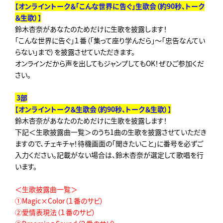
【
オンライントーク＆「こんな世界に告ぐ」生歌会（約
90
秒、トーク
＆生歌）
】
鈴木杏奈があなたのためだけに生歌を披露します！
「こんな世界に告ぐ」１番（「集って座り学んだら」～「忠告なんてい
らない」まで）を披露させていただきます。
オンラインだから声を出してもジャンプしてもOK！ぜひご参加くだ
さい。
3
部
【
オンライントーク＆生歌会（約
90
秒、トーク＆生歌）
】
鈴木杏奈があなたのためだけに生歌を披露します！
下記＜生歌披露曲一覧＞のうち1曲の生歌を披露させていただき
ますので、チェキチャ！待機画面の「聞きたいこと」に番号を必ずご
入力ください。記載がない場合は、鈴木杏奈が選定して歌唱を行
います。
＜生歌披露曲一覧＞
①Magic×Color（１番のサビ）
②愛情表現法（１番のサビ）