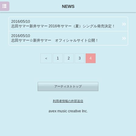
HOME
NEWS
PROFILE
2016/05/10
志田サマー新井サマー 2016年サマー（夏）シングル発売決定！
NEWS
2016/05/10
志田サマー☆新井サマー オフィシャルサイト公開！
MEDIA/EVENT
DISCOGRAPHY
＜
1
2
3
4
GOODS
MOVIE
アーティストトップ
Twitter
利用者情報の外部送信
avex music creative Inc.