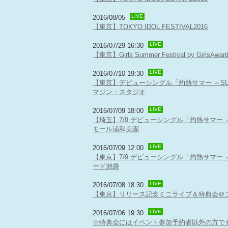
LIVE
2016/08/05
【東京】TOKYO IDOL FESTIVAL2016
LIVE
2016/07/29 16:30
【東京】Girls Summer Festival by GirlsAwar
LIVE
2016/07/10 19:30
【東京】デビューシングル「灼熱サマー ～SUMM
マジン・スタジオ
LIVE
2016/07/09 18:00
【埼玉】7/9 デビューシングル「灼熱サマー ～S
モール浦和美園
LIVE
2016/07/09 12:00
【東京】7/9 デビューシングル「灼熱サマー ～S
ード池袋
LIVE
2016/07/08 18:30
【東京】リリース記念ミニライブ＆特典会＠
LIVE
2016/07/06 19:30
☆特典会にはイベント参加予約者以外の方で