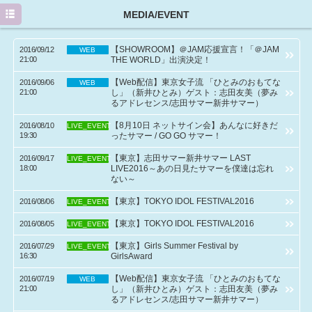
HOME
MEDIA/EVENT
PROFILE
【SHOWROOM】＠JAM応援宣言！「＠JAM
2016/09/12
WEB
21:00
THE WORLD」出演決定！
NEWS
【Web配信】東京女子流 「ひとみのおもてな
2016/09/06
WEB
21:00
し」（新井ひとみ）ゲスト：志田友美（夢み
MEDIA/EVENT
るアドレセンス/志田サマー新井サマー）
DISCOGRAPHY
【8月10日 ネットサイン会】あんなに好きだ
2016/08/10
LIVE_EVENT
19:30
ったサマー / GO GO サマー！
GOODS
【東京】志田サマー新井サマー LAST
2016/09/17
LIVE_EVENT
18:00
LIVE2016～あの日見たサマーを僕達は忘れ
MOVIE
ない～
Twitter
【東京】TOKYO IDOL FESTIVAL2016
2016/08/06
LIVE_EVENT
【東京】TOKYO IDOL FESTIVAL2016
2016/08/05
LIVE_EVENT
【東京】Girls Summer Festival by
2016/07/29
LIVE_EVENT
16:30
GirlsAward
【Web配信】東京女子流 「ひとみのおもてな
2016/07/19
WEB
21:00
し」（新井ひとみ）ゲスト：志田友美（夢み
るアドレセンス/志田サマー新井サマー）