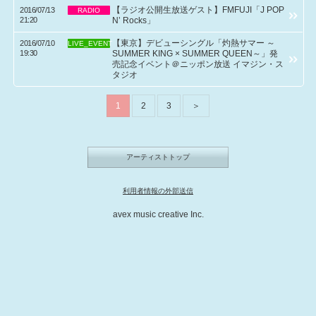
【ラジオ公開生放送ゲスト】FMFUJI「J POP
2016/07/13
RADIO
21:20
N’ Rocks」
【東京】デビューシングル「灼熱サマー ～
2016/07/10
LIVE_EVENT
19:30
SUMMER KING × SUMMER QUEEN～」発
売記念イベント＠ニッポン放送 イマジン・ス
タジオ
1
2
3
＞
アーティストトップ
利用者情報の外部送信
avex music creative Inc.