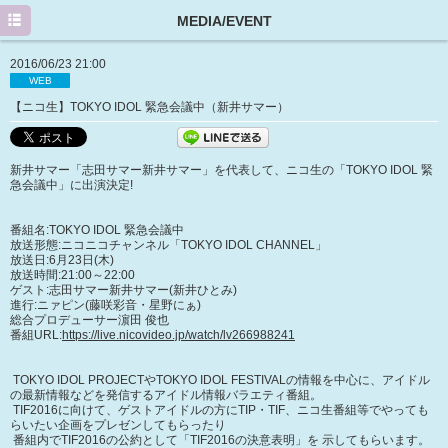
HOME
MEDIA/EVENT
PROFILE
2016/06/23 21:00
WEB
NEWS
【ニコ生】TOKYO IDOL 緊急会議中（新井サマー）
MEDIA/EVENT
新井サマー「志田サマー新井サマー」を代表して、ニコ生の「TOKYO IDOL 緊
DISCOGRAPHY
急会議中」に出演決定!
GOODS
番組名:TOKYO IDOL 緊急会議中
放送形態:ニコニコチャンネル「TOKYO IDOL CHANNEL」
MOVIE
放送日:6月23日(木)
放送時間:21:00～22:00
Twitter
ゲスト:志田サマー新井サマー(新井ひとみ)
進行:ニァピン(藤咲彩音・星野にぁ)
総合プロデューサー濵田 俊也
番組URL:
https://live.nicovideo.jp/watch/lv266988241
TOKYO IDOL PROJECTやTOKYO IDOL FESTIVALの情報を中心に、アイドル
の最新情報などを発信するアイドル情報バラエティ番組。
TIF2016に向けて、ゲストアイドルの方にTIP・TIF、ニコ生番組等でやっても
らいたい企画をプレゼンしてもらったり
番組内でTIF2016の公約として「TIF2016の決意表明」を 示してもらいます。