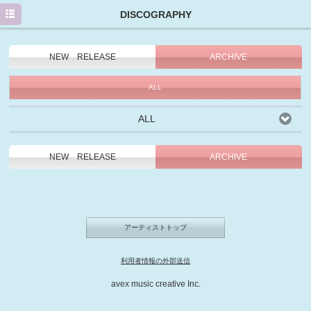
HOME
DISCOGRAPHY
PROFILE
NEW RELEASE
ARCHIVE
NEWS
ALL
MEDIA/EVENT
ALL
DISCOGRAPHY
GOODS
NEW RELEASE
ARCHIVE
MOVIE
Twitter
アーティストトップ
利用者情報の外部送信
avex music creative Inc.