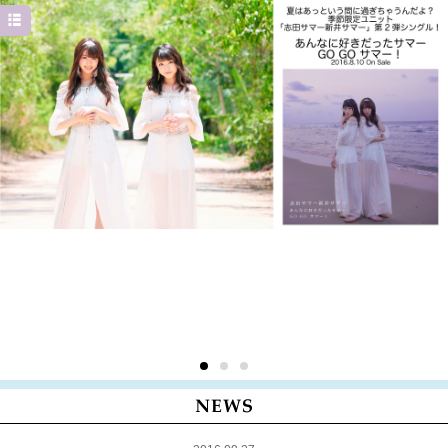
HOME
PROFILE
NEWS
MEDIA/EVENT
DISCOGRAPHY
GOODS
MOVIE
Twitter