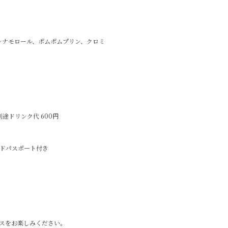
t 12:45
ティ、シナモロール、ポムポムプリン、クロミ
別途ドリンク代 600円
ンドパスポート付き
スをお楽しみください。