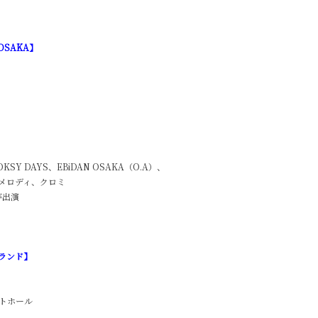
L OSAKA】
t 14:10
OKSY DAYS、EBiDAN OSAKA（O.A）、
メロディ、クロミ
が出演
ーロランド】
トホール