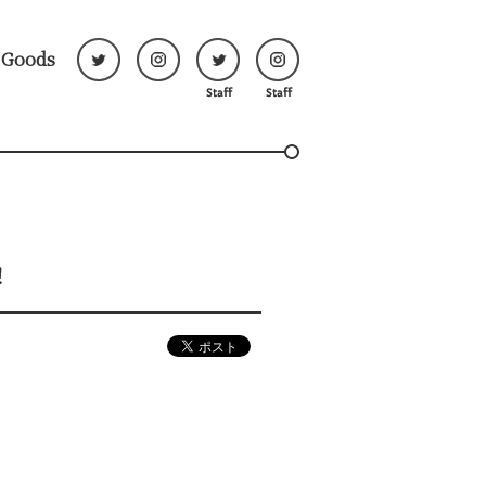
Goods
！