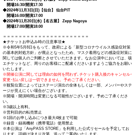
開場
16:30/
開演
17:30
◆
2024
年
11
月
3
日
(
日
)
【仙台】 仙台
PIT
開場
16:00/
開演
17:00
◆
2024
年
11
月
20
日
(
水
)
【名古屋】
Zepp Nagoya
開場
17:00/
開演
18:00
＝＝＝＝＝＝＝＝＝＝＝＝＝＝＝＝＝＝＝＝＝＝
★チケットお申込み時の注意事項★
※令和
5
年
5
⽉
8
⽇をもって、政府による「新型コロナウイルス感染症対策
の基本的対処⽅針」が廃⽌となったため、マスク着⽤などの感染症対策に
関しては個⼈のご判断とさせていただきます。なお公演中においては、咳
エチケットなど、周りのお客様にご配慮くださいますようご協⼒をお願い
いたします。
※開催公演に関しては理由の如何を問わず､チケット購入後のキャンセル･
変更･払い戻しは一切できません。予めご了承ください。
※観覧位置によってはステージ演出の全体もしくは一部、メンバーやステ
ージが見えにくい場合がございます。
※開場・開演時間は変更になる可能性がございます。予めご了承くださ
い。
※
3
歳以上有料。
※営利目的の転売禁止
※
1
回のお申し込みにつき最大
4
枚まで可能
※録音・録画機材（携帯電話）使用禁止
※本公演は「
AnyPASS STORE
」を利用した公式リセールを予定してお
ります。詳細は決まり次第、追ってご案内いたします。