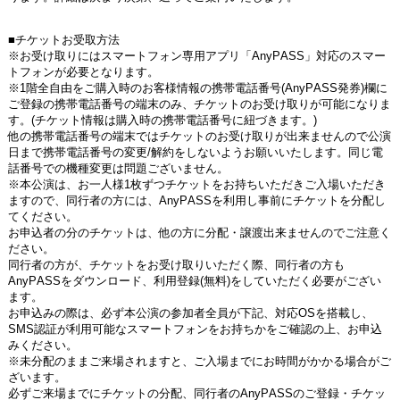
■チケットお受取方法
※お受け取りにはスマートフォン専用アプリ「
AnyPASS
」対応のスマー
トフォンが必要となります。
※
1
階全自由をご購入時のお客様情報の携帯電話番号
(AnyPASS
発券
)
欄に
ご登録の携帯電話番号の端末のみ、チケットのお受け取りが可能になりま
す。
(
チケット情報は購入時の携帯電話番号に紐づきます。
)
他の携帯電話番号の端末ではチケットのお受け取りが出来ませんので公演
日まで携帯電話番号の変更
/
解約をしないようお願いいたします。同じ電
話番号での機種変更は問題ございません。
※本公演は、お一人様
1
枚ずつチケットをお持ちいただきご入場いただき
ますので、同行者の方には、
AnyPASS
を利用し事前にチケットを分配し
てください。
お申込者の分のチケットは、他の方に分配・譲渡出来ませんのでご注意く
ださい。
同行者の方が、チケットをお受け取りいただく際、同行者の方も
AnyPASS
をダウンロード、利用登録
(
無料
)
をしていただく必要がござい
ます。
お申込みの際は、必ず本公演の参加者全員が下記、対応
OS
を搭載し、
SMS
認証が利用可能なスマートフォンをお持ちかをご確認の上、お申込
みください。
※未分配のままご来場されますと、ご入場までにお時間がかかる場合がご
ざいます。
必ずご来場までにチケットの分配、同行者の
AnyPASS
のご登録・チケッ