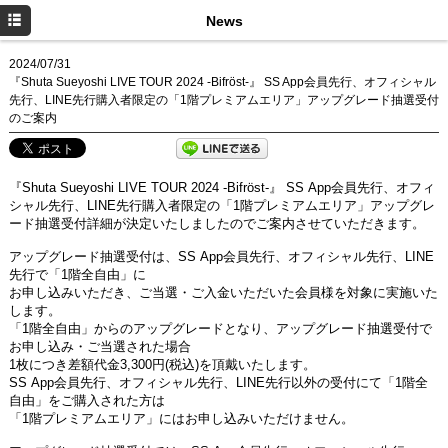
TOP
News
Profile
2024/07/31
『Shuta Sueyoshi LIVE TOUR 2024 -Bifröst-』 SS App会員先行、オフィシャル
News
先行、LINE先行購入者限定の「1階プレミアムエリア」アップグレード抽選受付
のご案内
Live
Disc
『
Shuta Sueyoshi LIVE TOUR 2024 -Bifröst-
』
SS App
会員先行、オフィ
シャル先行、
LINE
先行購入者限定の「
1
階プレミアムエリア」アップグレ
Movie
ード抽選受付詳細が決定いたしましたのでご案内させていただきます。
Goods
アップグレード抽選受付は、
SS App
会員先行、オフィシャル先行、
LINE
先行で「
1
階全自由」に
Twitter
お申し込みいただき、ご当選・ご入金いただいた会員様を対象に実施いた
します。
Instagram
「
1
階全自由」からのアップグレードとなり、アップグレード抽選受付で
お申し込み・ご当選された場合
1
枚につき差額代金
3,300
円
(
税込
)
を頂戴いたします。
Twitter Staff
SS App
会員先行、オフィシャル先行、
LINE
先行以外の受付にて「
1
階全
自由」をご購入された方は
Instagram Staff
「
1
階プレミアムエリア」にはお申し込みいただけません。