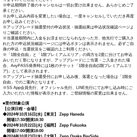
※申込期間終了後のキャンセルは一切お受け出来ません。あらかじめご了
承ください。
※お申し込み内容を変更したい場合は、一度キャンセルしていただき再度
お申し込みください。
※アップグレード抽選受付の申込状況・抽選結果は申込状況確認ページよ
りご確認ください。
※当選後期間内に入金をお済ませになられなかった方、他先行でご購入さ
れた方の申込状況確認ページには申込ボタンは表示されません。必ずご自
身の申込・当選状況をご確認の上ご利用ください。
※「
1
階全自由」と「
1
階プレミアムエリア」の両方を
2
度に分けてお申込
みいただく形になりますが、アップグレードにご当選・ご入金された場
合、
AnyPASS
発券時には
1
枚のチケット「
1
階全自由
(1
階プレミアムエリ
ア
)
」として表示されます。
※アップグレード抽選受付にお申し込み後、落選となった場合は「
1
階全
自由」でのご案内となります。
※
SS App
会員先行、オフィシャル先行、
LINE
先行にてお申し込み時にご
入力いただいた情報が表示されます。ご登録情報の変更は出来ません。
■受付対象公演
【公演日程・会場】
◆
2024
年
10
月
16
日
(
水
)
【東京】
Zepp Haneda
開場
17:30/
開演
18:30
◆
2024
年
10
月
22
日
(
火
)
【福岡】
Zepp Fukuoka
開場
17:00/
開演
18:00
◆
2024
年
10
月
23
日
(
水
)
【大阪】
Zepp Osaka BaySide