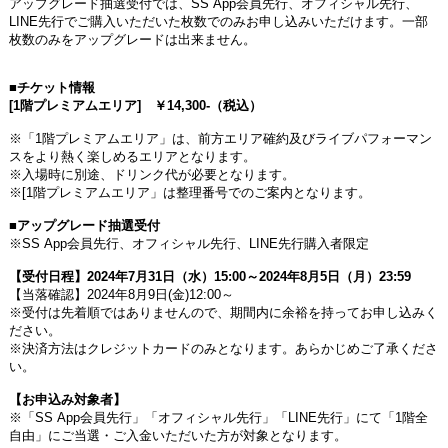
アップグレード抽選受付では、
SS App
会員先行、オフィシャル先行、
LINE
先行でご購入いただいた枚数でのみお申し込みいただけます。一部
枚数のみをアップグレードは出来ません。
■チケット情報
[1
階プレミアムエリア
]
￥
14,300-
（税込）
※「
1
階プレミアムエリア」は、前方エリア確約及びライブパフォーマン
スをより熱く楽しめるエリアとなります。
※入場時に別途、ドリンク代が必要となります。
※
[1
階プレミアムエリア」は整理番号でのご案内となります。
■アップグレード抽選受付
※
SS App
会員先行、オフィシャル先行、
LINE
先行購入者限定
【受付日程】
2024
年
7
月
31
日（水）
15:00
～
2024
年
8
月
5
日（月）
23:59
【当落確認】
2024
年
8
月
9
日
(
金
)12:00
～
※受付は先着順ではありませんので、期間内に余裕を持ってお申し込みく
ださい。
※決済方法はクレジットカードのみとなります。あらかじめご了承くださ
い。
【お申込み対象者】
※「
SS App
会員先行」「オフィシャル先行」「
LINE
先行」にて「
1
階全
自由」にご当選・ご入金いただいた方が対象となります。