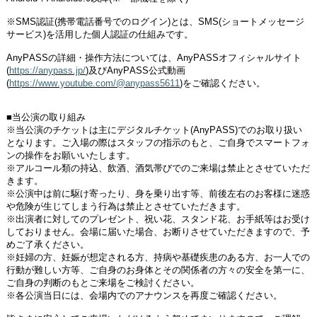
※
SMS
認証
(
携帯電話番号でのログイン
)
とは、
SMS(
ショートメッセージ
サービス
)
を活用した個人認証の仕組みです。
AnyPASS
の詳細・操作方法については、
AnyPASS
オフィシャルサイト
(
https://anypass.jp/
)
及び
AnyPASS
公式動画
(
https://www.youtube.com/@anypass5611
)
をご確認ください。
■当公演の取り組み
※当公演のチケットは主にデジタルチケット
(AnyPASS)
でのお取り扱い
となります。ご入場の際はスタッフの指示のもと、ご自身でスマートフォ
ンの操作をお願いいたします。
※アルコール類の持込、飲酒、酒気帯びでのご来場は禁止とさせていただ
きます。
※公演中は前に駆け寄ったり、⾝を乗り出す等、前後左右のお客様に迷惑
や危険が生じてしまう⾏為は禁⽌とさせていただきます。
※出演者に対してのプレゼント、祝い花、スタンド花、お手紙等はお受け
しておりません。会場に届いた場合、お断りさせていただきますので、予
めご了承ください。
※妊婦の方、妊娠が想定される方、持病や基礎疾患のある方、お一人での
行動が難しい方等、ご自身のお身体とその関係者の方々の安全を第一に、
ご自身の判断のもとご来場をご検討ください。
※各公演当⽇には、会場内でのアナウンスを再度ご確認ください。