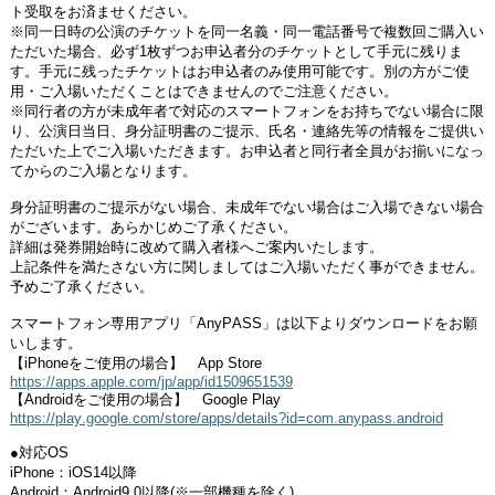
ト受取をお済ませください。
※同一日時の公演のチケットを同一名義・同一電話番号で複数回ご購入い
ただいた場合、必ず
1
枚ずつお申込者分のチケットとして手元に残りま
す。手元に残ったチケットはお申込者のみ使用可能です。別の方がご使
用・ご入場いただくことはできませんのでご注意ください。
※同行者の方が未成年者で対応のスマートフォンをお持ちでない場合に限
り、公演日当日、身分証明書のご提示、氏名・連絡先等の情報をご提供い
ただいた上でご入場いただきます。お申込者と同行者全員がお揃いになっ
てからのご入場となります。
身分証明書のご提示がない場合、未成年でない場合はご入場できない場合
がございます。あらかじめご了承ください。
詳細は発券開始時に改めて購入者様へご案内いたします。
上記条件を満たさない方に関しましてはご入場いただく事ができません。
予めご了承ください。
スマートフォン専用アプリ「
AnyPASS
」は以下よりダウンロードをお願
いします。
【
iPhone
をご使用の場合】
App Store
https://apps.apple.com/jp/app/id1509651539
【
Android
をご使用の場合】
Google Play
https://play.google.com/store/apps/details?id=com.anypass.android
●対応
OS
iPhone
：
iOS14
以降
Android
：
Android9.0
以降
(※
一部機種を除く
)