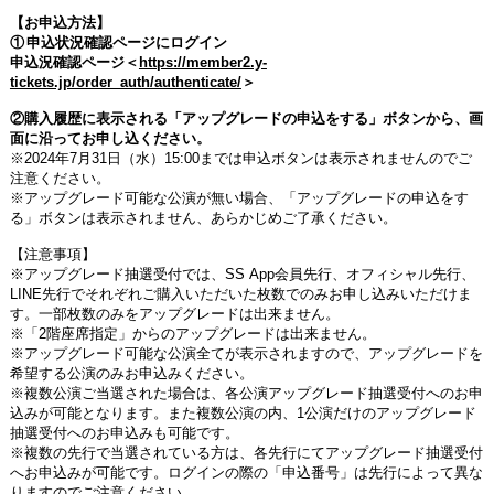
【お申込方法】
①
申込状況確認ページにログイン
申込況確認ページ＜
https://member2.y-
tickets.jp/order_auth/authenticate/
＞
②購入履歴に表示される「アップグレードの申込をする」ボタンから、画
面に沿ってお申し込ください。
※
2024
年
7
月
31
日（水）
15:00
までは申込ボタンは表示されませんのでご
注意ください。
※アップグレード可能な公演が無い場合、「アップグレードの申込をす
る」ボタンは表示されません、あらかじめご了承ください。
【注意事項】
※アップグレード抽選受付では、
SS App
会員先行、オフィシャル先行、
LINE
先行でそれぞれご購入いただいた枚数でのみお申し込みいただけま
す。一部枚数のみをアップグレードは出来ません。
※「
2
階座席指定」からのアップグレードは出来ません。
※アップグレード可能な公演全てが表示されますので、アップグレードを
希望する公演のみお申込みください。
※複数公演ご当選された場合は、各公演アップグレード抽選受付へのお申
込みが可能となります。また複数公演の内、
1
公演だけのアップグレード
抽選受付へのお申込みも可能です。
※複数の先行で当選されている方は、各先行にてアップグレード抽選受付
へお申込みが可能です。ログインの際の「申込番号」は先行によって異な
りますのでご注意ください。